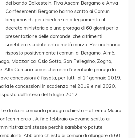
dei bando Bolkestein, Fiva Ascom Bergamo e Anva
Confesercenti Bergamo hanno scritto ai Comuni
bergamaschi per chiedere un adeguamento al
decreto ministeriale e una proroga di 60 giorni per la
presentazione delle domande, che altrimenti
sarebbero scadute entro metà marzo. Per ora hanno
risposto positivamente i comuni di Bergamo, Almè,
nago, Mozzanica, Osio Sotto, San Pellegrino, Zogno,
one. Altri Comuni comunicheranno l’eventuale proroga la
ve concessioni è fissata, per tutti, al 1° gennaio 2019.
aria le concessioni in scadenza nel 2019 e nel 2020,
posto dall’Intesa del 5 luglio 2012.
te di alcuni comuni la proroga richiesta – afferma Mauro
onfcommercio-. A fine febbraio avevamo scritto ai
e amministrazioni stesse perchè sarebbero potute
i ambulanti. Abbiamo chiesto ai comuni di allungare di 60