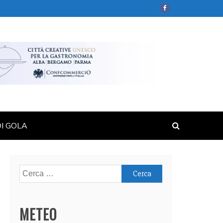
DI GOLA
Ricerca
per:
METEO