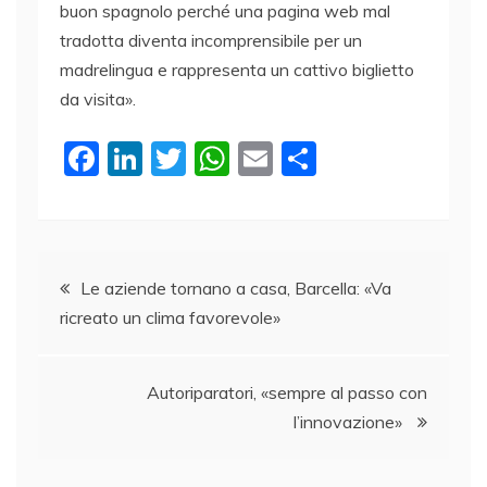
buon spagnolo perché una pagina web mal
tradotta diventa incomprensibile per un
madrelingua e rappresenta un cattivo biglietto
da visita».
F
Li
T
W
E
C
a
n
w
h
m
o
c
k
itt
at
ai
n
e
e
er
s
l
di
Navigazione
b
dI
A
vi
Le aziende tornano a casa, Barcella: «Va
ricreato un clima favorevole»
o
n
p
di
articoli
o
p
k
Autoriparatori, «sempre al passo con
l’innovazione»