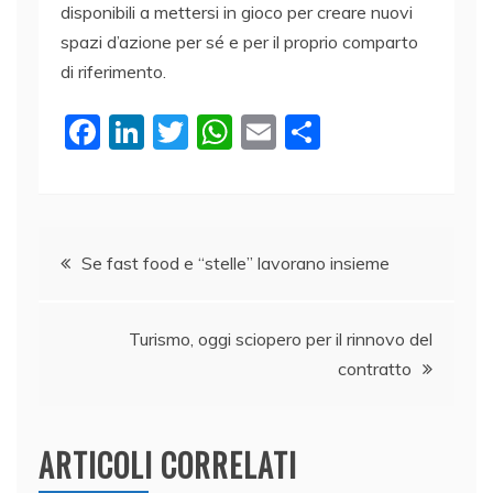
disponibili a mettersi in gioco per creare nuovi
spazi d’azione per sé e per il proprio comparto
di riferimento.
F
Li
T
W
E
C
a
n
w
h
m
o
c
k
itt
at
ai
n
e
e
er
s
l
di
Navigazione
b
dI
A
vi
Se fast food e “stelle” lavorano insieme
o
n
p
di
articoli
o
p
Turismo, oggi sciopero per il rinnovo del
k
contratto
ARTICOLI CORRELATI