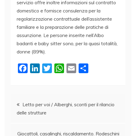
servizio offre inoltre informazioni sul contratto
domestico e fornisce consulenza per la
regolarizzazione contrattuale dell’assistente
familiare e la preparazione delle pratiche di
assunzione. Le persone inserite nell’Albo
badanti e baby sitter sono, per la quasi totalità,
donne (89%).
F
Li
T
W
E
C
a
n
w
h
m
o
c
k
itt
at
ai
n
e
e
er
s
l
di
Navigazione
b
dI
A
vi
Letto per voi / Alberghi, sconti per il rilancio
delle strutture
o
n
p
di
articoli
o
p
Giocattoli, casalinghi, riscaldamento. Rodeschini