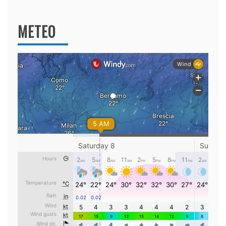
per:
METEO