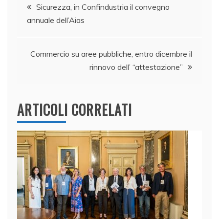
Navigazione
b
dI
A
vi
Sicurezza, in Confindustria il convegno
annuale dell’Aias
o
n
p
di
articoli
o
p
k
Commercio su aree pubbliche, entro dicembre il
rinnovo dell’ “attestazione”
ARTICOLI CORRELATI