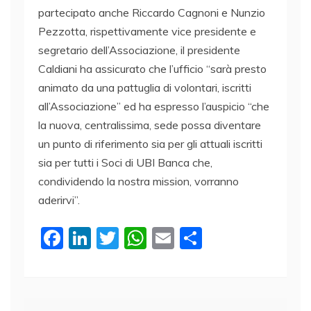
partecipato anche Riccardo Cagnoni e Nunzio
Pezzotta, rispettivamente vice presidente e
segretario dell’Associazione, il presidente
Caldiani ha assicurato che l’ufficio “sarà presto
animato da una pattuglia di volontari, iscritti
all’Associazione” ed ha espresso l’auspicio “che
la nuova, centralissima, sede possa diventare
un punto di riferimento sia per gli attuali iscritti
sia per tutti i Soci di UBI Banca che,
condividendo la nostra mission, vorranno
aderirvi”.
F
Li
T
W
E
C
a
n
w
h
m
o
c
k
itt
at
ai
n
e
e
er
s
l
di