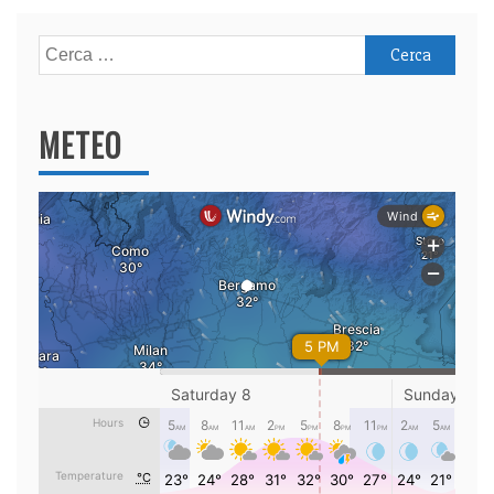
Ricerca
per:
METEO