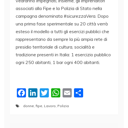
vedranno impegnati, insieme, gli imprenditori
associati alla Fipe e la Polizia di Stato nella
campagna denominata #sicurezzaVera. Dopo
una prima fase sperimentale su 20 città verrà
esteso il modello a tutti gli esercizi pubblici che
rappresentano da sempre la più ampia rete di
presidio territoriale di cultura, socialità e
tradizione presenti in Italia: 1 esercizio pubblico
ogni 250 abitanti, 1 bar ogni 400 abitanti.
F
Li
T
W
E
C
a
n
w
h
m
o
donne
,
fipe
,
Lavoro
,
Polizia
c
k
itt
at
ai
n
e
e
er
s
l
di