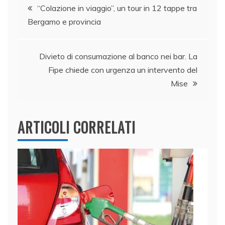
Navigazione
b
dI
A
vi
“Colazione in viaggio”, un tour in 12 tappe tra
o
n
p
di
Bergamo e provincia
articoli
o
p
k
Divieto di consumazione al banco nei bar. La
Fipe chiede con urgenza un intervento del
Mise
ARTICOLI CORRELATI