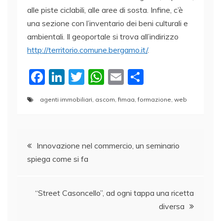
alle piste ciclabili, alle aree di sosta. Infine, c’è
una sezione con l’inventario dei beni culturali e
ambientali. Il geoportale si trova all’indirizzo
http://territorio.comune.bergamo.it/
.
F
Li
T
W
E
C
a
n
w
h
m
o
agenti immobiliari
,
ascom
,
fimaa
,
formazione
,
web
c
k
itt
at
ai
n
e
e
er
s
l
di
Navigazione
b
dI
A
vi
Innovazione nel commercio, un seminario
o
n
p
di
spiega come si fa
articoli
o
p
k
“Street Casoncello”, ad ogni tappa una ricetta
diversa