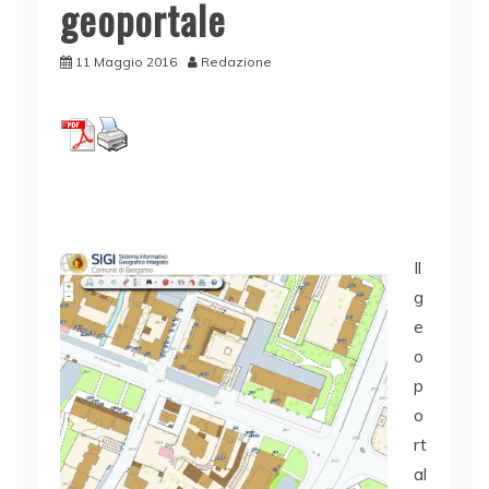
geoportale
11 Maggio 2016
Redazione
Il
g
e
o
p
o
rt
al