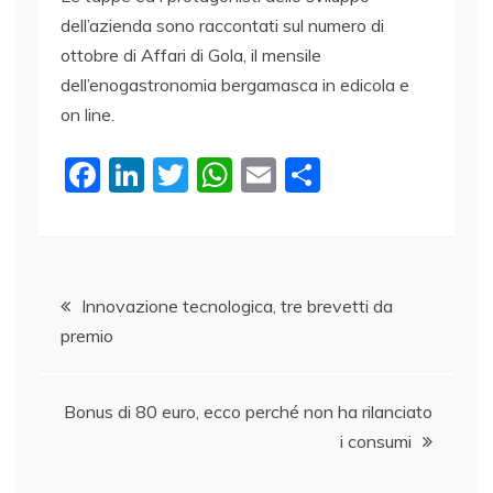
dell’azienda sono raccontati sul numero di
ottobre di Affari di Gola, il mensile
dell’enogastronomia bergamasca in edicola e
on line.
F
Li
T
W
E
C
a
n
w
h
m
o
c
k
itt
at
ai
n
e
e
er
s
l
di
Navigazione
b
dI
A
vi
Innovazione tecnologica, tre brevetti da
premio
o
n
p
di
articoli
o
p
k
Bonus di 80 euro, ecco perché non ha rilanciato
i consumi