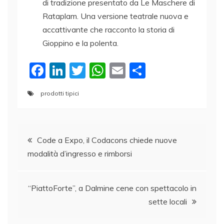
di tradizione presentato da Le Maschere di
Rataplam. Una versione teatrale nuova e
accattivante che racconto la storia di
Gioppino e la polenta.
F
Li
T
W
E
C
a
n
w
h
m
o
prodotti tipici
c
k
itt
at
ai
n
e
e
er
s
l
di
Navigazione
b
dI
A
vi
Code a Expo, il Codacons chiede nuove
o
n
p
di
modalità d’ingresso e rimborsi
articoli
o
p
k
“PiattoForte”, a Dalmine cene con spettacolo in
sette locali