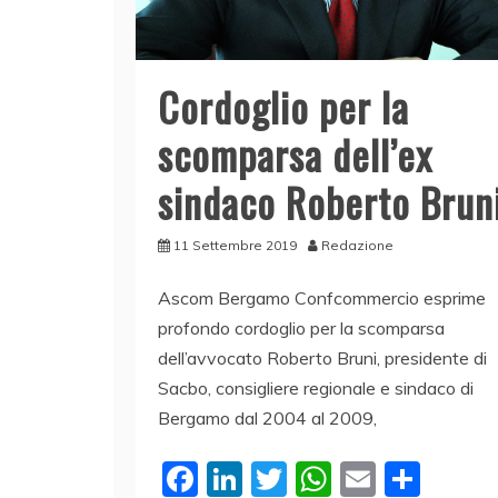
Cordoglio per la
scomparsa dell’ex
sindaco Roberto Brun
11 Settembre 2019
Redazione
Ascom Bergamo Confcommercio esprime
profondo cordoglio per la scomparsa
dell’avvocato Roberto Bruni, presidente di
Sacbo, consigliere regionale e sindaco di
Bergamo dal 2004 al 2009,
F
Li
T
W
E
C