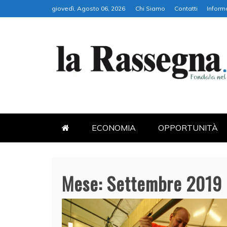
Skip
giovedì, Agosto 06, 2026
Chi Siamo
Contatti
Inform
to
content
LA RASSEGNA
PORTALE DI ECONOMIA E FI
ECONOMIA
OPPORTUNITÀ
Mese:
Settembre 2019