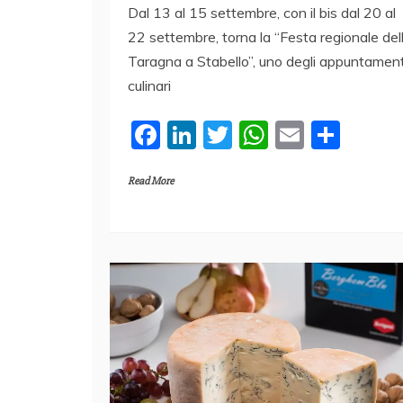
Dal 13 al 15 settembre, con il bis dal 20 al
22 settembre, torna la “Festa regionale del
Taragna a Stabello”, uno degli appuntament
culinari
F
Li
T
W
E
C
a
n
w
h
m
o
Read More
c
k
itt
at
ai
n
e
e
er
s
l
di
b
dI
A
vi
o
n
p
di
o
p
k