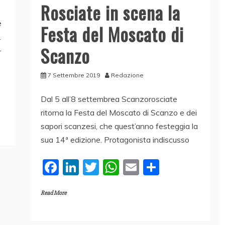
Rosciate in scena la
e
Festa del Moscato di
.
Scanzo
–
7 Settembre 2019
Redazione
Dal 5 all’8 settembrea Scanzorosciate
ritorna la Festa del Moscato di Scanzo e dei
sapori scanzesi, che quest’anno festeggia la
sua 14ª edizione. Protagonista indiscusso
F
Li
T
W
E
C
a
n
w
h
m
o
Read More
c
k
itt
at
ai
n
e
e
er
s
l
di