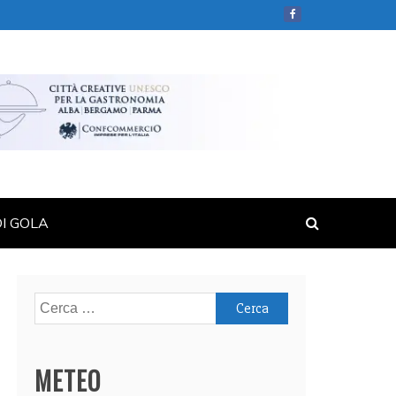
DI GOLA
Ricerca
per:
METEO