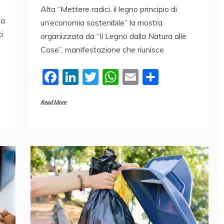
Alta “Mettere radici, il legno principio di
la
un’economia sostenibile” la mostra
i
organizzata da “Il Legno dalla Natura alle
Cose”, manifestazione che riunisce
F
Li
T
W
E
C
a
n
w
h
m
o
Read More
c
k
itt
at
ai
n
e
e
er
s
l
di
b
dI
A
vi
o
n
p
di
o
p
k