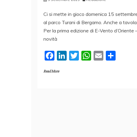
Ci si mette in gioco domenica 15 settembr
al parco Turani di Bergamo. Anche a tavola
Per la prima edizione di E-Vento d’Oriente 
novità
F
Li
T
W
E
C
a
n
w
h
m
o
Read More
c
k
itt
at
ai
n
e
e
er
s
l
di
b
dI
A
vi
o
n
p
di
o
p
k