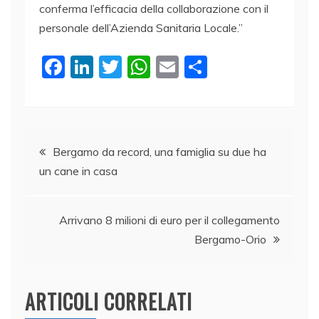
conferma l’efficacia della collaborazione con il
personale dell’Azienda Sanitaria Locale.”
F
Li
T
W
E
C
a
n
w
h
m
o
c
k
itt
at
ai
n
e
e
er
s
l
di
Navigazione
b
dI
A
vi
Bergamo da record, una famiglia su due ha
un cane in casa
o
n
p
di
articoli
o
p
k
Arrivano 8 milioni di euro per il collegamento
Bergamo-Orio
ARTICOLI CORRELATI