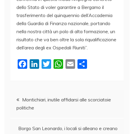
dello Stato di voler garantire a Bergamo il
trasferimento del quinquennio dell’Accademia
della Guardia di Finanza nazionale, portando
nella nostra città un polo di alta formazione, un
risultato che va ben oltre la sola riqualificazione
dell’area degli ex Ospedali Riuniti”.
F
Li
T
W
E
C
a
n
w
h
m
o
c
k
itt
at
ai
n
e
e
er
s
l
di
Navigazione
b
dI
A
vi
Montichiari, inutile affidarsi alle scorciatoie
politiche
o
n
p
di
articoli
o
p
k
Borgo San Leonardo, i locali si alleano e creano