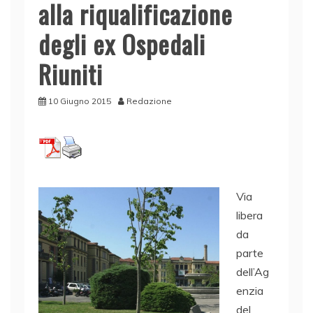
alla riqualificazione
degli ex Ospedali
Riuniti
10 Giugno 2015
Redazione
Via
libera
da
parte
dell’Ag
enzia
del