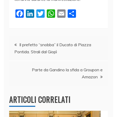
F
Li
T
W
E
C
a
n
w
h
m
o
c
k
itt
at
ai
n
e
e
er
s
l
di
Navigazione
b
dI
A
vi
Il prefetto “snobba” il Ducato di Piazza
Pontida. Strali dal Giopì
o
n
p
di
articoli
o
p
k
Parte da Gandino la sfida a Groupon e
Amazon
ARTICOLI CORRELATI