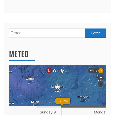
Ricerca
per:
METEO