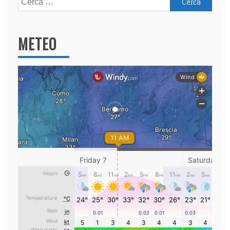
per:
METEO