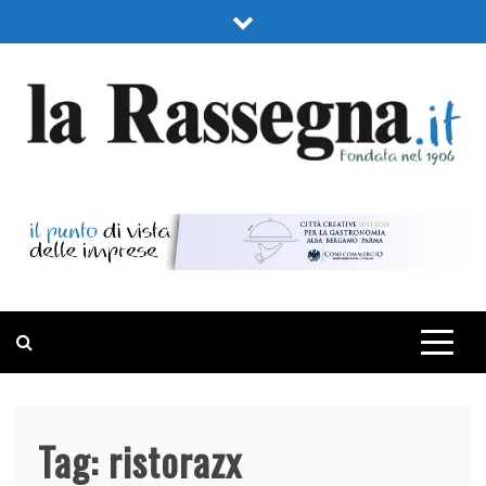
Skip
to
content
LA RASSEGNA
PORTALE DI ECONOMIA E FINANZA
Tag:
ristorazx