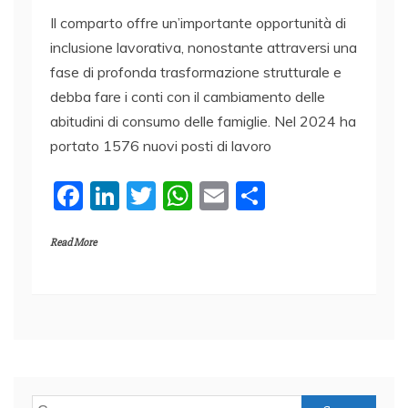
Il comparto offre un’importante opportunità di
inclusione lavorativa, nonostante attraversi una
fase di profonda trasformazione strutturale e
debba fare i conti con il cambiamento delle
abitudini di consumo delle famiglie. Nel 2024 ha
portato 1576 nuovi posti di lavoro
F
Li
T
W
E
C
a
n
w
h
m
o
Read More
c
k
itt
at
ai
n
e
e
er
s
l
di
b
dI
A
vi
o
n
p
di
o
p
k
Ricerca