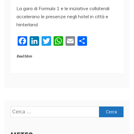
La gara di Formula 1 e le iniziative collaterali
accelerano le presenze negli hotel in città e
hinterland
F
Li
T
W
E
C
a
n
w
h
m
o
Read More
c
k
itt
at
ai
n
e
e
er
s
l
di
b
dI
A
vi
o
n
p
di
o
p
k
Ricerca
per: