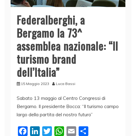
Federalberghi, a
Bergamo la 73^
assemblea nazionale: “Il
turismo brand
dell’Italia”
15 Maggio 2023
Luca Bassi
Sabato 13 maggio al Centro Congressi di
Bergamo. Il presidente Bocca: “Il turismo campo
largo della partita del nostro futuro”
F
Li
T
W
E
C