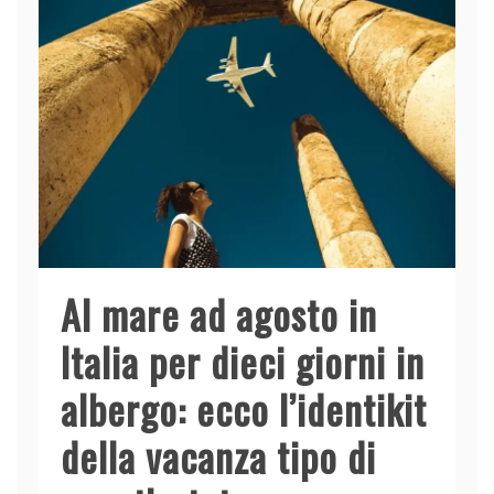
o
n
p
di
o
p
k
Al mare ad agosto in
Italia per dieci giorni in
albergo: ecco l’identikit
della vacanza tipo di