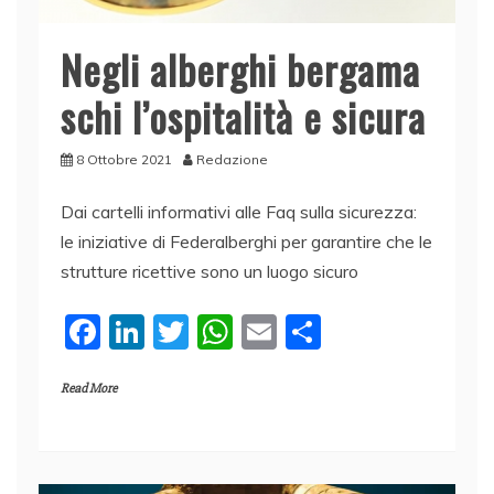
Negli alberghi bergama
schi l’ospitalità e sicura
8 Ottobre 2021
Redazione
Dai cartelli informativi alle Faq sulla sicurezza:
le iniziative di Federalberghi per garantire che le
strutture ricettive sono un luogo sicuro
F
Li
T
W
E
C
a
n
w
h
m
o
Read More
c
k
itt
at
ai
n
e
e
er
s
l
di
b
dI
A
vi