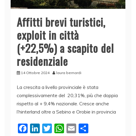
Affitti brevi turistici,
exploit in città
(+22,5%) a scapito del
residenziale
14 Ottobre 2024
laura bernardi
La crescita a livello provinciale è stata
complessivamente del 20,31%, più che doppia
rispetto al + 9,4% nazionale. Cresce anche
l’hinterland oltre a Sebino e Orobie in provincia
F
Li
T
W
E
C