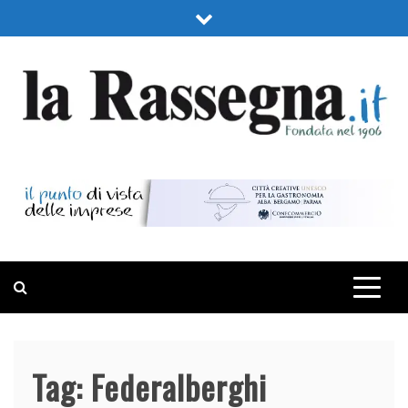
Skip
to
content
LA RASSEGNA
PORTALE DI ECONOMIA E FINANZA
Tag:
Federalberghi