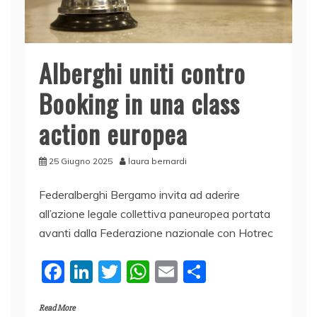
Alberghi uniti contro
Booking in una class
action europea
25 Giugno 2025
laura bernardi
Federalberghi Bergamo invita ad aderire
all’azione legale collettiva paneuropea portata
avanti dalla Federazione nazionale con Hotrec
F
Li
T
W
E
C
a
n
w
h
m
o
Read More