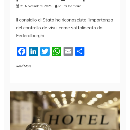
21 Novembre 2025
laura bernardi
Il consiglio di Stato ha riconosciuto l’importanza
del controllo de visu, come sottolineato da
Federalberghi
F
Li
T
W
E
C
a
n
w
h
m
o
Read More
c
k
itt
at
ai
n
e
e
er
s
l
di
b
dI
A
vi
o
n
p
di
o
p
k