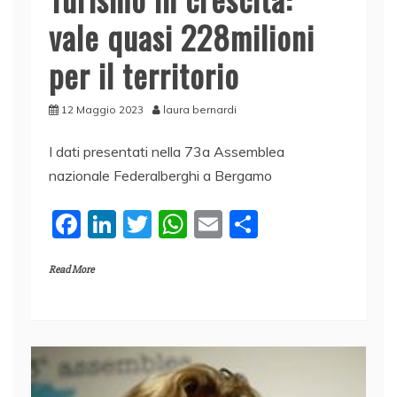
vale quasi 228milioni
per il territorio
12 Maggio 2023
laura bernardi
I dati presentati nella 73a Assemblea
nazionale Federalberghi a Bergamo
F
Li
T
W
E
C
a
n
w
h
m
o
Read More
c
k
itt
at
ai
n
e
e
er
s
l
di
b
dI
A
vi
o
n
p
di
o
p