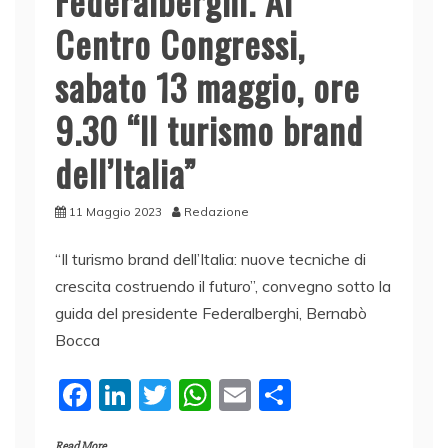
Federalberghi. Al
Centro Congressi,
sabato 13 maggio, ore
9.30 “Il turismo brand
dell’Italia”
11 Maggio 2023
Redazione
“Il turismo brand dell’Italia: nuove tecniche di
crescita costruendo il futuro”, convegno sotto la
guida del presidente Federalberghi, Bernabò
Bocca
F
Li
T
W
E
C
a
n
w
h
m
o
Read More