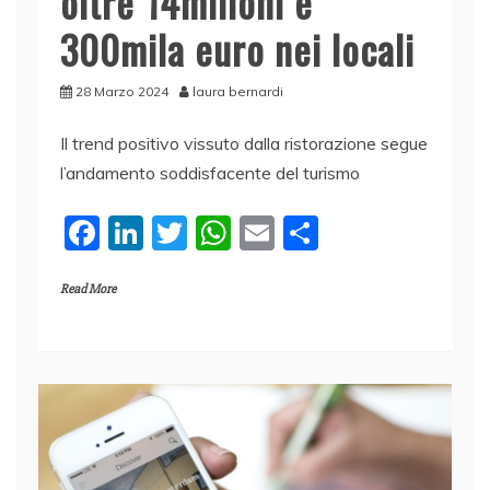
oltre 14milioni e
300mila euro nei locali
28 Marzo 2024
laura bernardi
Il trend positivo vissuto dalla ristorazione segue
l’andamento soddisfacente del turismo
F
Li
T
W
E
C
a
n
w
h
m
o
Read More
c
k
itt
at
ai
n
e
e
er
s
l
di
b
dI
A
vi
o
n
p
di
o
p
k