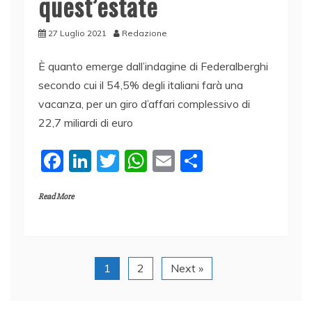
quest’estate
27 Luglio 2021
Redazione
È quanto emerge dall’indagine di Federalberghi
secondo cui il 54,5% degli italiani farà una
vacanza, per un giro d’affari complessivo di
22,7 miliardi di euro
F
Li
T
W
E
C
a
n
w
h
m
o
Read More
c
k
itt
at
ai
n
e
e
er
s
l
di
b
dI
A
vi
o
n
p
di
1
2
Next »
o
p