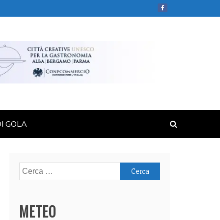
DI GOLA
Ricerca
per:
METEO