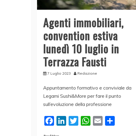
Agenti immobiliari,
convention estiva
lunedì 10 luglio in
Terrazza Fausti
7 Luglio 2023
Redazione
Appuntamento formativo e conviviale da
Legami Sushi&More per fare il punto
sull’evoluzione della professione
F
Li
T
W
E
C
a
n
w
h
m
o