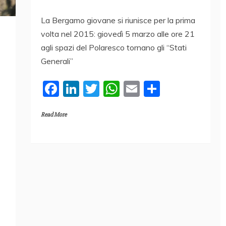
La Bergamo giovane si riunisce per la prima
volta nel 2015: giovedì 5 marzo alle ore 21
agli spazi del Polaresco tornano gli “Stati
Generali”
F
Li
T
W
E
C
a
n
w
h
m
o
Read More
c
k
itt
at
ai
n
e
e
er
s
l
di
b
dI
A
vi
o
n
p
di
o
p
k