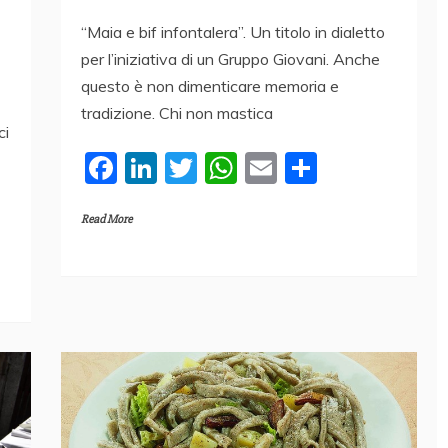
“Maia e bif infontalera”. Un titolo in dialetto
per l’iniziativa di un Gruppo Giovani. Anche
questo è non dimenticare memoria e
tradizione. Chi non mastica
ci
F
Li
T
W
E
C
a
n
w
h
m
o
Read More
c
k
itt
at
ai
n
e
e
er
s
l
di
b
dI
A
vi
o
n
p
di
o
p
k