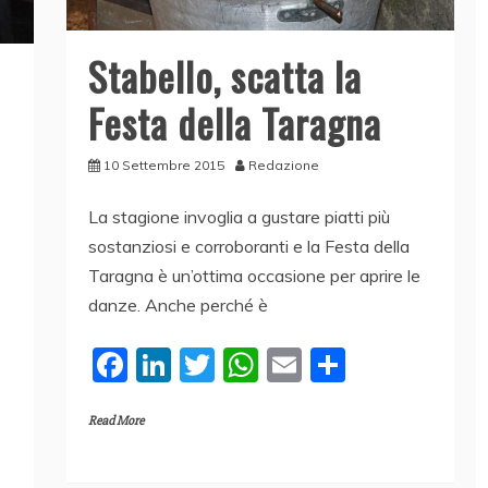
Stabello, scatta la
Festa della Taragna
10 Settembre 2015
Redazione
La stagione invoglia a gustare piatti più
sostanziosi e corroboranti e la Festa della
Taragna è un’ottima occasione per aprire le
danze. Anche perché è
F
Li
T
W
E
C
a
n
w
h
m
o
Read More
c
k
itt
at
ai
n
e
e
er
s
l
di