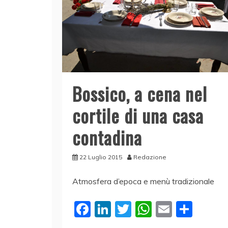
Bossico, a cena nel
cortile di una casa
contadina
22 Luglio 2015
Redazione
Atmosfera d’epoca e menù tradizionale
F
Li
T
W
E
C
a
n
w
h
m
o