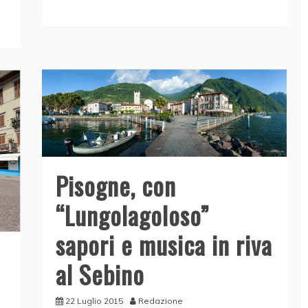
e
e
er
s
l
di
b
dI
A
vi
o
n
p
di
o
p
k
Pisogne, con
“Lungolagoloso”
sapori e musica in riva
al Sebino
22 Luglio 2015
Redazione