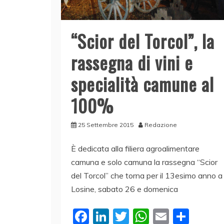
“Scior del Torcol”, la
rassegna di vini e
specialità camune al
100%
25 Settembre 2015
Redazione
È dedicata alla filiera agroalimentare
camuna e solo camuna la rassegna “Scior
del Torcol” che torna per il 13esimo anno a
Losine, sabato 26 e domenica
F
Li
T
W
E
C