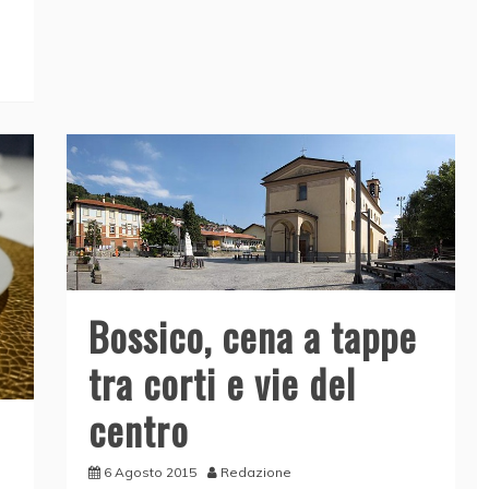
b
dI
A
vi
o
n
p
di
o
p
k
Bossico, cena a tappe
tra corti e vie del
centro
6 Agosto 2015
Redazione