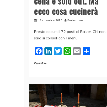
cena è sold out. Ma
ecco cosa cucinerà
1 Settembre 2015
Redazione
Presto esauriti i 72 posti al Balzer. Chi non 
sarà si consoli con il menù
F
Li
T
W
E
C
a
n
w
h
m
o
Read More
c
k
itt
at
ai
n
e
e
er
s
l
di
b
dI
A
vi
o
n
p
di
o
p
k