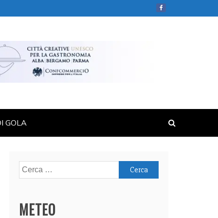
DI GOLA
Ricerca
per:
METEO