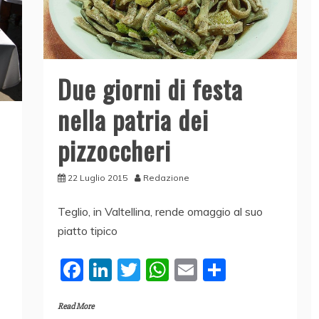
Due giorni di festa
nella patria dei
pizzoccheri
22 Luglio 2015
Redazione
Teglio, in Valtellina, rende omaggio al suo
piatto tipico
F
Li
T
W
E
C
a
n
w
h
m
o
Read More
c
k
itt
at
ai
n