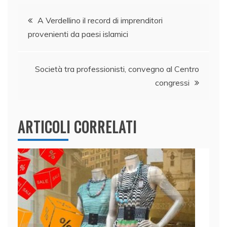
e
e
er
s
l
di
Navigazione
b
dI
A
vi
A Verdellino il record di imprenditori
provenienti da paesi islamici
o
n
p
di
articoli
o
p
k
Società tra professionisti, convegno al Centro
congressi
ARTICOLI CORRELATI