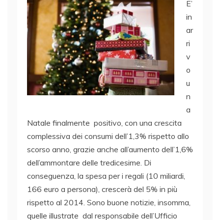
E’
in
ar
ri
v
o
u
n
a
Natale finalmente positivo, con una crescita
complessiva dei consumi dell’1,3% rispetto allo
scorso anno, grazie anche all’aumento dell’1,6%
dell’ammontare delle tredicesime. Di
conseguenza, la spesa per i regali (10 miliardi,
166 euro a persona), crescerà del 5% in più
rispetto al 2014. Sono buone notizie, insomma,
quelle illustrate dal responsabile dell’Ufficio