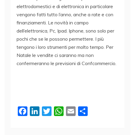
elettrodomestici e di elettronica in particolare
vengono fatti tutto l’anno, anche a rate e con
finanziamenti. Le novità in campo
dell’elettronica, Pc, Ipad. Iphone, sono solo per
pochi che se le possono permettere. I più
tengono i loro strumenti per molto tempo. Per
Natale le vendite ci saranno ma non
confermeranno le previsioni di Confcommercio.
F
Li
T
W
E
C
a
n
w
h
m
o
c
k
itt
at
ai
n