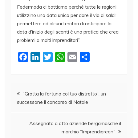
Federmoda ci battiamo perché tutte le regioni
utilizzino una data unica per dare il via ai saldi:
permettere ad alcuni territori di anticipare la
data d’inizio degli sconti è una pratica che crea
problemi a molti imprenditori”.
F
Li
T
W
E
C
a
n
w
h
m
o
c
k
itt
at
ai
n
e
e
er
s
l
di
Navigazione
b
dI
A
vi
“Gratta la fortuna col tuo distretto”: un
successone il concorso di Natale
o
n
p
di
articoli
o
p
k
Assegnato a otto aziende bergamasche il
marchio “Imprendigreen”