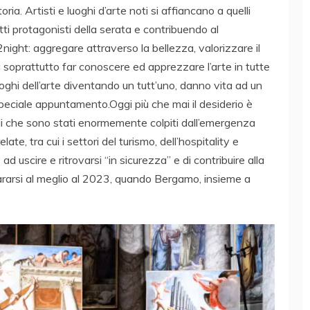
ria. Artisti e luoghi d’arte noti si affiancano a quelli
ti protagonisti della serata e contribuendo al
2night: aggregare attraverso la bellezza, valorizzare il
ma soprattutto far conoscere ed apprezzare l’arte in tutte
uoghi dell’arte diventando un tutt’uno, danno vita ad un
peciale appuntamento.Oggi più che mai il desiderio è
rali che sono stati enormemente colpiti dall’emergenza
late, tra cui i settori del turismo, dell’hospitality e
ad uscire e ritrovarsi “in sicurezza” e di contribuire alla
epararsi al meglio al 2023, quando Bergamo, insieme a