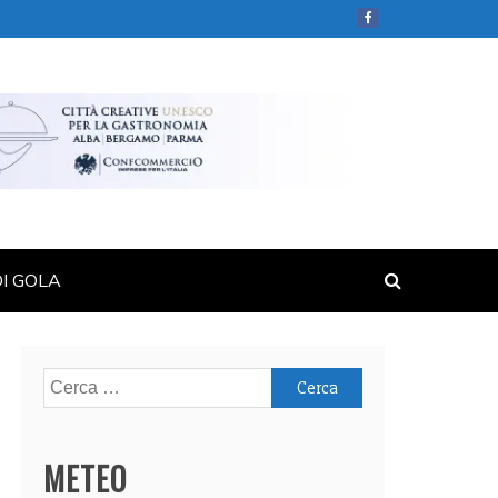
DI GOLA
Ricerca
per:
METEO