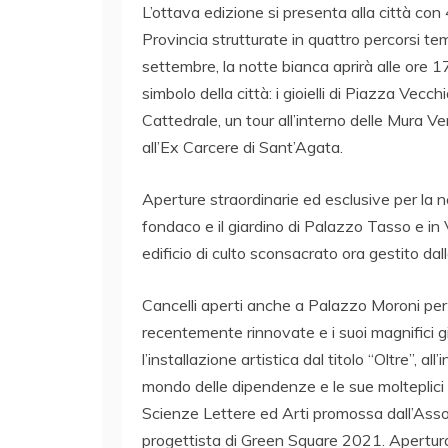
L’ottava edizione si presenta alla città con 
Provincia strutturate in quattro percorsi te
settembre, la notte bianca aprirà alle ore 1
simbolo della città: i gioielli di Piazza Ve
Cattedrale, un tour all’interno delle Mura Ve
all’Ex Carcere di Sant’Agata.
Aperture straordinarie ed esclusive per la nott
fondaco e il giardino di Palazzo Tasso e in
edificio di culto sconsacrato ora gestito d
Cancelli aperti anche a Palazzo Moroni per 
recentemente rinnovate e i suoi magnifici g
l’installazione artistica dal titolo “Oltre”, al
mondo delle dipendenze e le sue molteplici 
Scienze Lettere ed Arti promossa dall’Asso
progettista di Green Square 2021. Apertura