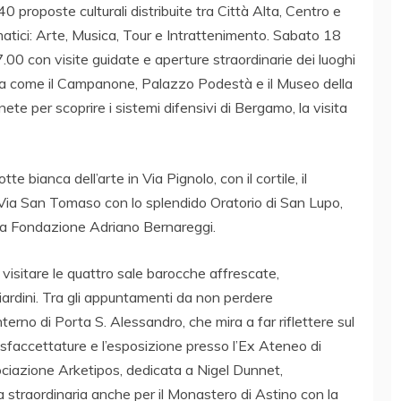
40 proposte culturali distribuite tra Città Alta, Centro e
matici: Arte, Musica, Tour e Intrattenimento. Sabato 18
7.00 con visite guidate e aperture straordinarie dei luoghi
cchia come il Campanone, Palazzo Podestà e il Museo della
nete per scoprire i sistemi difensivi di Bergamo, la visita
e bianca dell’arte in Via Pignolo, con il cortile, il
 Via San Tomaso con lo splendido Oratorio di San Lupo,
alla Fondazione Adriano Bernareggi.
visitare le quattro sale barocche affrescate,
iardini. Tra gli appuntamenti da non perdere
l’interno di Porta S. Alessandro, che mira a far riflettere sul
sfaccettature e l’esposizione presso l’Ex Ateneo di
ciazione Arketipos, dedicata a Nigel Dunnet,
 straordinaria anche per il Monastero di Astino con la