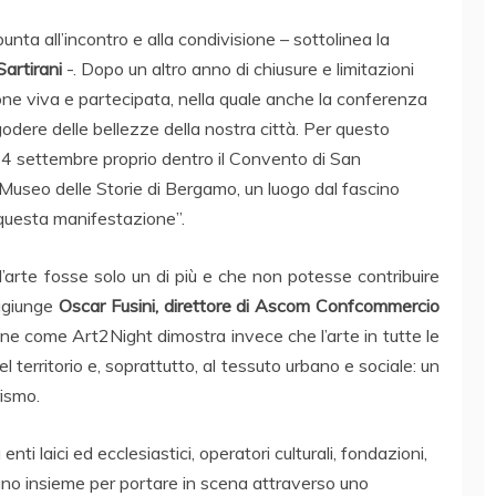
ta all’incontro e alla condivisione – sottolinea la
Sartirani
-. Dopo un altro anno di chiusure e limitazioni
zione viva e partecipata, nella quale anche la conferenza
dere delle bellezze della nostra città. Per questo
4 settembre proprio dentro il Convento di San
el Museo delle Storie di Bergamo, un luogo dal fascino
 questa manifestazione”.
 l’arte fosse solo un di più e che non potesse contribuire
aggiunge
Oscar Fusini, direttore di Ascom Confcommercio
one come Art2Night dimostra invece che l’arte in tutte le
 territorio e, soprattutto, al tessuto urbano e sociale: un
rismo.
 laici ed ecclesiastici, operatori culturali, fondazioni,
orano insieme per portare in scena attraverso uno