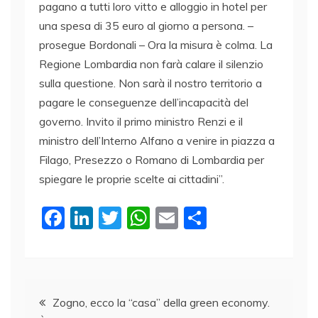
pagano a tutti loro vitto e alloggio in hotel per
una spesa di 35 euro al giorno a persona. –
prosegue Bordonali – Ora la misura è colma. La
Regione Lombardia non farà calare il silenzio
sulla questione. Non sarà il nostro territorio a
pagare le conseguenze dell’incapacità del
governo. Invito il primo ministro Renzi e il
ministro dell’Interno Alfano a venire in piazza a
Filago, Presezzo o Romano di Lombardia per
spiegare le proprie scelte ai cittadini”.
F
Li
T
W
E
C
a
n
w
h
m
o
c
k
itt
at
ai
n
e
e
er
s
l
di
Navigazione
b
dI
A
vi
Zogno, ecco la “casa” della green economy.