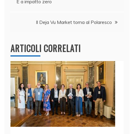
È a impatto zero
o
n
p
di
articoli
o
p
k
Il Deja Vu Market torna al Polaresco
ARTICOLI CORRELATI