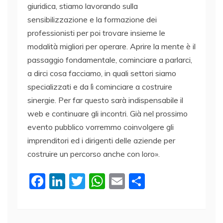
giuridica, stiamo lavorando sulla
sensibilizzazione e la formazione dei
professionisti per poi trovare insieme le
modalità migliori per operare. Aprire la mente è il
passaggio fondamentale, cominciare a parlarci,
a dirci cosa facciamo, in quali settori siamo
specializzati e da lì cominciare a costruire
sinergie. Per far questo sarà indispensabile il
web e continuare gli incontri. Già nel prossimo
evento pubblico vorremmo coinvolgere gli
imprenditori ed i dirigenti delle aziende per
costruire un percorso anche con loro».
F
Li
T
W
E
C
a
n
w
h
m
o
c
k
itt
at
ai
n