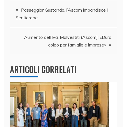
e
e
er
s
l
di
Navigazione
b
dI
A
vi
Passeggiar Gustando, l’Ascom imbandisce il
Sentierone
o
n
p
di
articoli
o
p
k
Aumento dell’Iva, Malvestiti (Ascom): «Duro
colpo per famiglie e imprese»
ARTICOLI CORRELATI