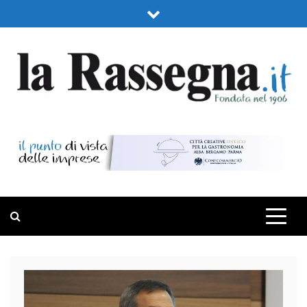
Skip
to
content
LA RASSEGNA
PORTALE DI ECONOMIA E FINANZA