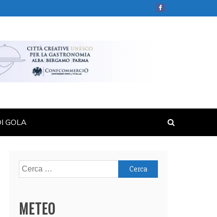
DI GOLA
Ricerca
per:
METEO