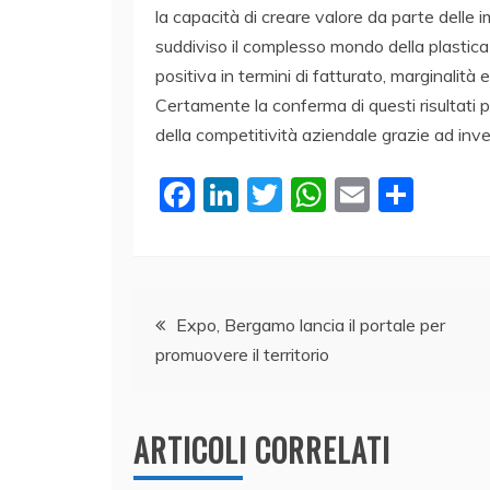
la capacità di creare valore da parte delle i
suddiviso il complesso mondo della plastic
positiva in termini di fatturato, marginalità e
Certamente la conferma di questi risultati 
della competitività aziendale grazie ad inve
F
Li
T
W
E
C
a
n
w
h
m
o
c
k
itt
at
ai
n
e
e
er
s
l
di
Navigazione
b
dI
A
vi
Expo, Bergamo lancia il portale per
promuovere il territorio
o
n
p
di
articoli
o
p
k
ARTICOLI CORRELATI