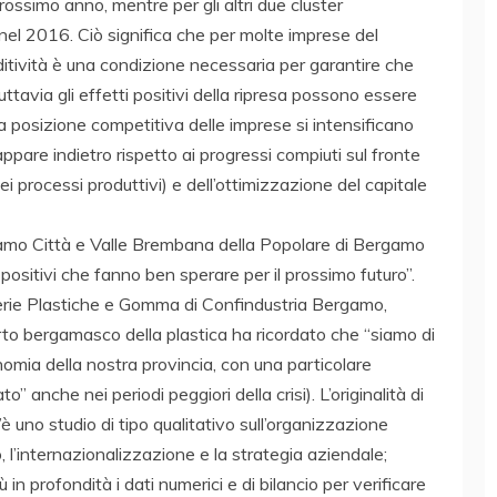
prossimo anno, mentre per gli altri due cluster
el 2016. Ciò significa che per molte imprese del
ditività è una condizione necessaria per garantire che
ttavia gli effetti positivi della ripresa possono essere
e la posizione competitiva delle imprese si intensificano
ppare indietro rispetto ai progressi compiuti sul fronte
 dei processi produttivi) e dell’ottimizzazione del capitale
ergamo Città e Valle Brembana della Popolare di Bergamo
positivi che fanno ben sperare per il prossimo futuro”.
erie Plastiche e Gomma di Confindustria Bergamo,
arto bergamasco della plastica ha ricordato che “siamo di
omia della nostra provincia, con una particolare
” anche nei periodi peggiori della crisi). L’originalità di
’è uno studio di tipo qualitativo sull’organizzazione
 l’internazionalizzazione e la strategia aziendale;
ù in profondità i dati numerici e di bilancio per verificare