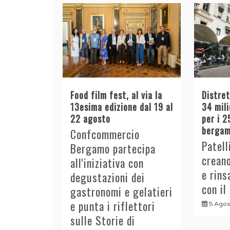
Food film fest, al via la
Distre
13esima edizione dal 19 al
34 mili
22 agosto
per i 2
bergam
Confcommercio
Patell
Bergamo partecipa
crean
all'iniziativa con
e rins
degustazioni dei
con il
gastronomi e gelatieri
e punta i riflettori
5 Agos
sulle Storie di