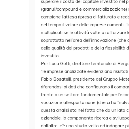
superare il costo del capitale investito nel 
(granuli/compound e commercializzazione) n
campione l’attesa ripresa di fatturato e red
nel tempo il valore delle imprese aumenti. Tu
moltiplicati se le attività volte a rafforzar
soprattutto nell’area dell’innovazione (che a
della qualità dei prodotti e della flessibilità
investito.
Per Luca Gotti, direttore territoriale di B
“le imprese analizzate evidenziano risultati 
Fabio Bosatelli, presidente del Gruppo Mat
riferendosi ai dati che configurano il comp
fronte a un settore fondamentale per l’econ
vocazione all’esportazione (che ci ha “salvato
questa analisi sta nel fatto che da un lato c
aziendale, la componente ricerca e sviluppo,
dall’altro, c’è uno studio volto ad indagare pi