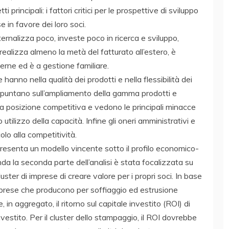
i principali: i fattori critici per le prospettive di sviluppo
e in favore dei loro soci.
ternalizza poco, investe poco in ricerca e sviluppo,
alizza almeno la metà del fatturato all’estero, è
erne ed è a gestione familiare.
e hanno nella qualità dei prodotti e nella flessibilità dei
za, puntano sull’ampliamento della gamma prodotti e
 la posizione competitiva e vedono le principali minacce
 utilizzo della capacità. Infine gli oneri amministrativi e
olo alla competitività.
resenta un modello vincente sotto il profilo economico-
a la seconda parte dell’analisi è stata focalizzata su
uster di imprese di creare valore per i propri soci. In base
 imprese che producono per soffiaggio ed estrusione
 in aggregato, il ritorno sul capitale investito (ROI) di
nvestito. Per il cluster dello stampaggio, il ROI dovrebbe