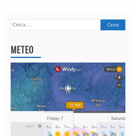
Ricerca
per:
METEO