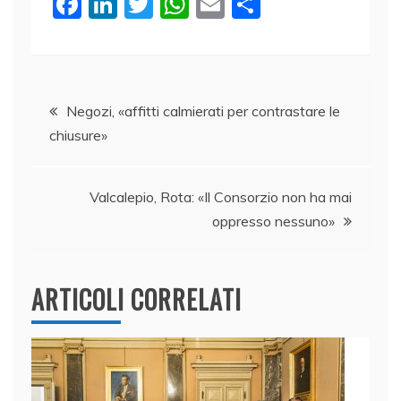
F
Li
T
W
E
C
a
n
w
h
m
o
c
k
itt
at
ai
n
e
e
er
s
l
di
Navigazione
b
dI
A
vi
Negozi, «affitti calmierati per contrastare le
chiusure»
o
n
p
di
articoli
o
p
k
Valcalepio, Rota: «Il Consorzio non ha mai
oppresso nessuno»
ARTICOLI CORRELATI