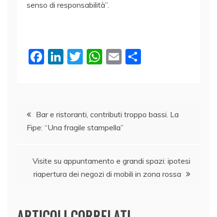
senso di responsabilità”.
F
Li
T
W
E
C
a
n
w
h
m
o
c
k
itt
at
ai
n
e
e
er
s
l
di
Navigazione
b
dI
A
vi
Bar e ristoranti, contributi troppo bassi. La
Fipe: “Una fragile stampella”
o
n
p
di
articoli
o
p
k
Visite su appuntamento e grandi spazi: ipotesi
riapertura dei negozi di mobili in zona rossa
ARTICOLI CORRELATI