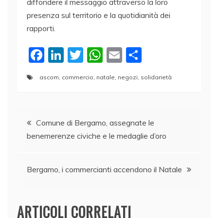
diffondere il messaggio attraverso la loro
presenza sul territorio e la quotidianità dei
rapporti.
F
Li
T
W
E
C
a
n
w
h
m
o
ascom
,
commercio
,
natale
,
negozi
,
solidarietà
c
k
itt
at
ai
n
e
e
er
s
l
di
Navigazione
b
dI
A
vi
Comune di Bergamo, assegnate le
o
n
p
di
benemerenze civiche e le medaglie d’oro
articoli
o
p
k
Bergamo, i commercianti accendono il Natale
ARTICOLI CORRELATI