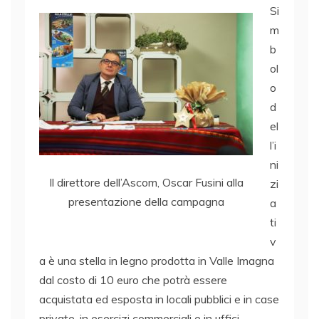
Si
m
b
ol
o
d
el
l’i
ni
Il direttore dell’Ascom, Oscar Fusini alla
zi
presentazione della campagna
a
ti
v
a è una stella in legno prodotta in Valle Imagna
dal costo di 10 euro che potrà essere
acquistata ed esposta in locali pubblici e in case
private, in esercizi commerciali e in uffici,