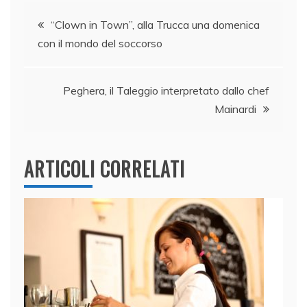
e
e
er
s
l
di
Navigazione
b
dI
A
vi
“Clown in Town”, alla Trucca una domenica
con il mondo del soccorso
o
n
p
di
articoli
o
p
k
Peghera, il Taleggio interpretato dallo chef
Mainardi
ARTICOLI CORRELATI