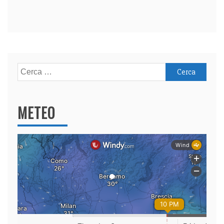
Ricerca
per:
METEO