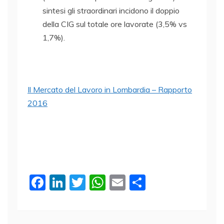
sintesi gli straordinari incidono il doppio
della CIG sul totale ore lavorate (3,5% vs
1,7%).
Il Mercato del Lavoro in Lombardia – Rapporto
2016
F
Li
T
W
E
C
a
n
w
h
m
o
c
k
itt
at
ai
n