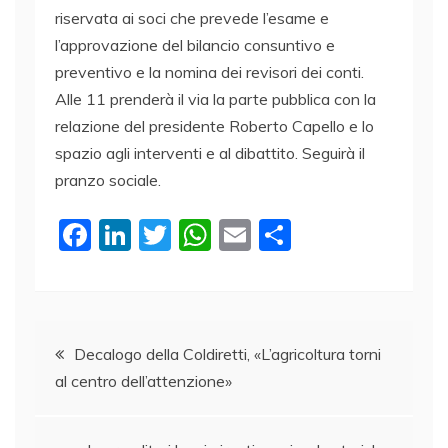
riservata ai soci che prevede l’esame e
l’approvazione del bilancio consuntivo e
preventivo e la nomina dei revisori dei conti.
Alle 11 prenderà il via la parte pubblica con la
relazione del presidente Roberto Capello e lo
spazio agli interventi e al dibattito. Seguirà il
pranzo sociale.
F
Li
T
W
E
C
a
n
w
h
m
o
c
k
itt
at
ai
n
e
e
er
s
l
di
Navigazione
b
dI
A
vi
Decalogo della Coldiretti, «L’agricoltura torni
al centro dell’attenzione»
o
n
p
di
articoli
o
p