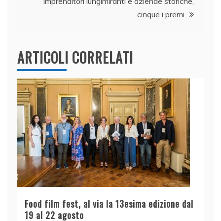
k
Imprenditori lungimiranti e aziende storiche,
cinque i premi
ARTICOLI CORRELATI
Food film fest, al via la 13esima edizione dal
19 al 22 agosto