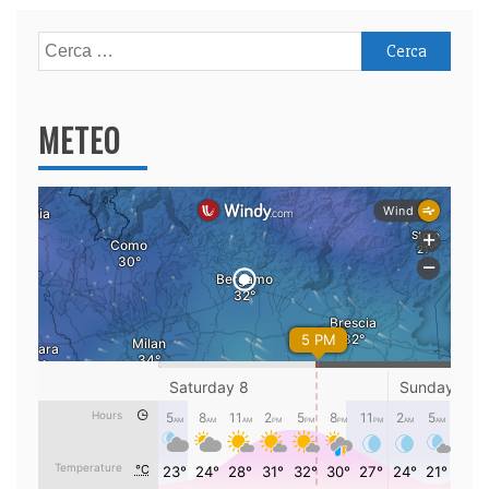
Ricerca
per:
METEO