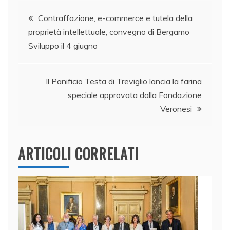
Navigazione
b
dI
A
vi
Contraffazione, e-commerce e tutela della
o
n
p
di
proprietà intellettuale, convegno di Bergamo
articoli
o
p
Sviluppo il 4 giugno
k
Il Panificio Testa di Treviglio lancia la farina
speciale approvata dalla Fondazione
Veronesi
ARTICOLI CORRELATI