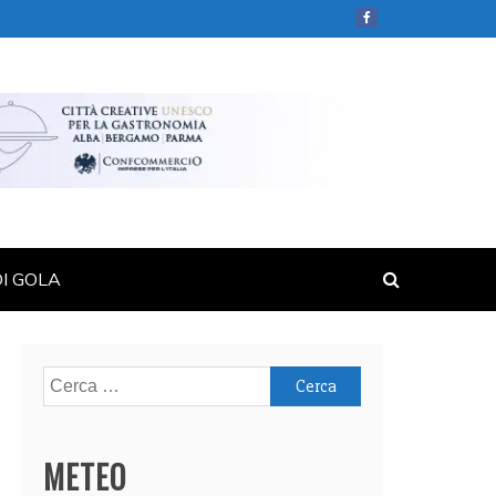
DI GOLA
Ricerca
per:
METEO