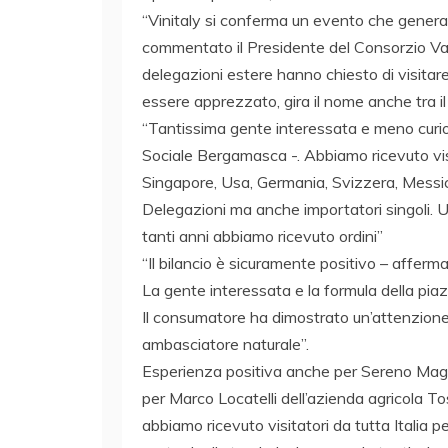
“Vinitaly si conferma un evento che genera 
commentato il Presidente del Consorzio V
delegazioni estere hanno chiesto di visitare i
essere apprezzato, gira il nome anche tra il
“Tantissima gente interessata e meno curiosi
Sociale Bergamasca -. Abbiamo ricevuto vis
Singapore, Usa, Germania, Svizzera, Messico
Delegazioni ma anche importatori singoli.
tanti anni abbiamo ricevuto ordini”
“Il bilancio è sicuramente positivo – afferm
La gente interessata e la formula della piazz
Il consumatore ha dimostrato un’attenzione l
ambasciatore naturale”.
Esperienza positiva anche per Sereno Magri
per Marco Locatelli dell’azienda agricola Tos
abbiamo ricevuto visitatori da tutta Italia