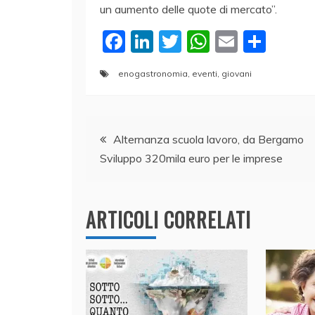
un aumento delle quote di mercato”.
F
Li
T
W
E
C
a
n
w
h
m
o
enogastronomia
,
eventi
,
giovani
c
k
itt
at
ai
n
e
e
er
s
l
di
Navigazione
b
dI
A
vi
Alternanza scuola lavoro, da Bergamo
o
n
p
di
Sviluppo 320mila euro per le imprese
articoli
o
p
k
ARTICOLI CORRELATI