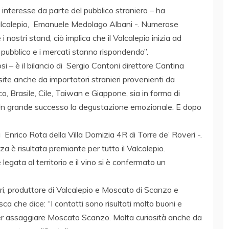
interesse da parte del pubblico straniero – ha
alcalepio, Emanuele Medolago Albani -. Numerose
 nostri stand, ciò implica che il Valcalepio inizia ad
 pubblico e i mercati stanno rispondendo”.
 – è il bilancio di Sergio Cantoni direttore Cantina
ite anche da importatori stranieri provenienti da
, Brasile, Cile, Taiwan e Giappone, sia in forma di
 Un grande successo la degustazione emozionale. E dopo
a Enrico Rota della Villa Domizia 4R di Torre de’ Roveri -.
a è risultata premiante per tutto il Valcalepio.
egata al territorio e il vino si è confermato un
, produttore di Valcalepio e Moscato di Scanzo e
ca che dice: “I contatti sono risultati molto buoni e
 per assaggiare Moscato Scanzo. Molta curiosità anche da