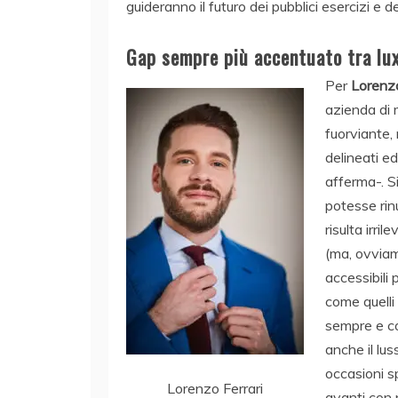
guideranno il futuro dei pubblici esercizi e d
Gap sempre più accentuato tra lu
Per
Lorenzo
azienda di 
fuorviante,
delineati ed
afferma-. S
potesse rinu
risulta irri
(ma, ovviame
accessibili 
come quelli 
sempre e c
anche il lus
occasioni s
Lorenzo Ferrari
avanti con 