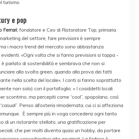
el turismo.
xury e pop
 Ferrari
, fondatore e Ceo di Ristoratore Top, primaria
marketing del settore, fare previsioni è sempre
 ma i macro trend del mercato sono abbastanza
 evidenti. «Ogni volta che si fanno previsioni si toppa -
i è parlato di sostenibilità e sembrava che non si
nciare alla svolta green, quando alla prova dei fatti
levante nella scelta del locale». I conti si fanno soprattutto
nte non solo) con il portafoglio: « I cosiddetti locali
per scontrino, ma percepiti come “cool”, spopolano, così
“casual”. Penso all’osteria rimodernata, cui ci si affeziona
omunque. È sempre più in voga concedersi ogni tanto
so di un ristorante stellato, una gratificazione per
peciali, che per molti diventa quasi un hobby, da portare
passione concedendosi gite gourmet. La forbice è