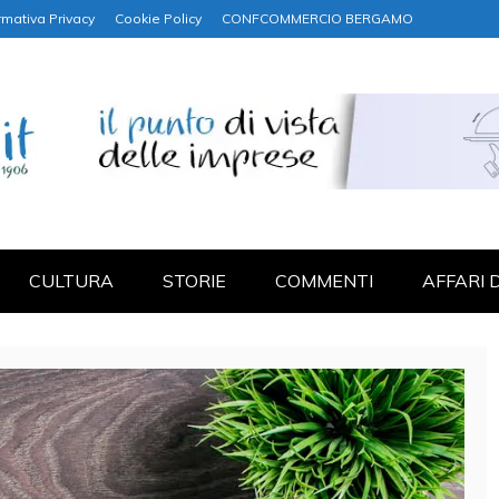
rmativa Privacy
Cookie Policy
CONFCOMMERCIO BERGAMO
NANZA
CULTURA
STORIE
COMMENTI
AFFARI 