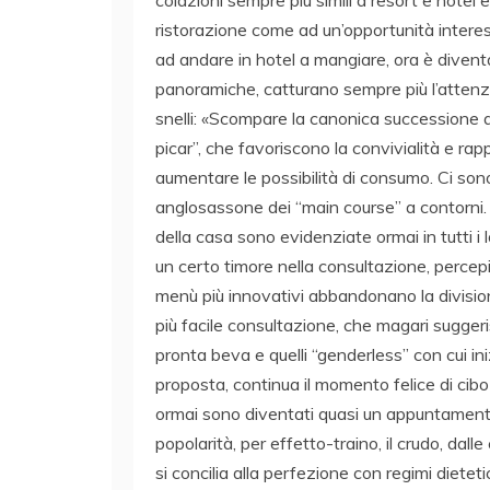
ristorazione come ad un’opportunità interes
ad andare in hotel a mangiare, ora è diventat
panoramiche, catturano sempre più l’attenzio
snelli: «Scompare la canonica successione a
picar”, che favoriscono la convivialità e rap
aumentare le possibilità di consumo. Ci sono 
anglosassone dei “main course” a contorni. E p
della casa sono evidenziate ormai in tutti i 
un certo timore nella consultazione, percepi
menù più innovativi abbandonano la division
più facile consultazione, che magari sugge
pronta beva e quelli “genderless” con cui ini
proposta, continua il momento felice di cibo
ormai sono diventati quasi un appuntamento 
popolarità, per effetto-traino, il crudo, dall
si concilia alla perfezione con regimi dietetic