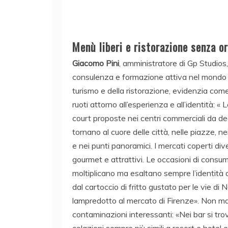
Menù liberi e ristorazione senza or
Giacomo Pini
, amministratore di Gp Studios,
consulenza e formazione attiva nel mondo 
turismo e della ristorazione, evidenzia com
ruoti attorno all’esperienza e all’identità: « 
court proposte nei centri commerciali da de
tornano al cuore delle città, nelle piazze, ne
e nei punti panoramici. I mercati coperti di
gourmet e attrattivi. Le occasioni di consum
moltiplicano ma esaltano sempre l’identità d
dal cartoccio di fritto gustato per le vie di N
lampredotto al mercato di Firenze». Non 
contaminazioni interessanti: «Nei bar si tr
colazioni sempre più simili a resort e hotel e