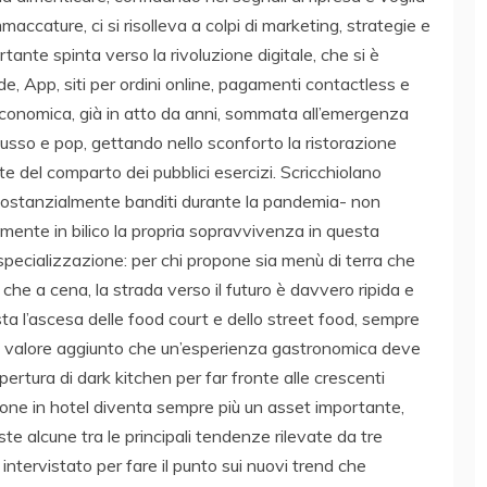
maccature, ci si risolleva a colpi di marketing, strategie e
nte spinta verso la rivoluzione digitale, che si è
de, App, siti per ordini online, pagamenti contactless e
 economica, già in atto da anni, sommata all’emergenza
 lusso e pop, gettando nello sconforto la ristorazione
 del comparto dei pubblici esercizi. Scricchiolano
 -sostanzialmente banditi durante la pandemia- non
amente in bilico la propria sopravvivenza in questa
specializzazione: per chi propone sia menù di terra che
 che a cena, la strada verso il futuro è davvero ripida e
sta l’ascesa delle food court e dello street food, sempre
quel valore aggiunto che un’esperienza gastronomica deve
pertura di dark kitchen per far fronte alle crescenti
ione in hotel diventa sempre più un asset importante,
e alcune tra le principali tendenze rilevate da tre
intervistato per fare il punto sui nuovi trend che