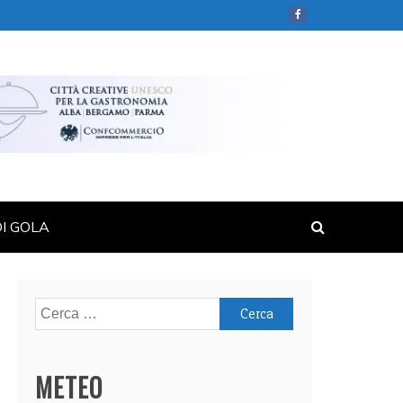
DI GOLA
Ricerca
per:
METEO