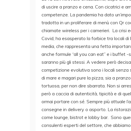
di uscire a pranzo e cena. Con cicatrici e am
competenze. La pandemia ha dato un’importa
tradotta in un proliferare di menù con Qr co
chiamate wireless per i camerieri. La crisi
Covid, ha esasperato la forbice tra locali di
media, che rappresenta una fetta importante
anche formule “all you can eat” e i buffet
saranno più gli stessi. A vedere però decis
competizione evolutiva sono i locali senza 
di mare e magari pure la pizza, sia a pranzo
tortuosa, per non dire sbarrata. Non si arre
però a caccia di autenticità, tipicità e di 
ormai portare con sé. Sempre più attuale l’a
consegne in delivery o asporto. La ristoraz
come lounge, bistrot e lobby bar. Sono quest
consulenti esperti del settore, che abbiamo 