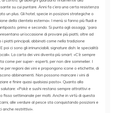
sante su cui puntare. Anni fa c’era una certa resistenza
o un plus. Gli hotel, specie in posizioni strategiche o
ne della clientela esterna». I menù si fanno più fluidi e
ntipasto, primo e secondo. Si punta agli assaggi, “para
presentano un’occasione di provare più piatti, oltre ad
i piatti principali, abbinati come nella tradizione
oi ci sono gli irrinunciabili, signature dish: le specialità
locali». La carta dei vini diventa più smart: «C’è sempre
ta come per super- esperti, per non dire sommelier. I
e per regioni dei vini e propongono icone o etichette, di
riscono abbinamenti. Non possono mancare i vini di
ziare e finire quasi qualsiasi pasto». Quanto alla
 salutare: «Pokè e sushi restano sempre attrattivi e
fisso settimanale per molti. Anche in virtù di questa
e carni, alle verdure al pesce sta conquistando posizioni e
i anche restrittivi».