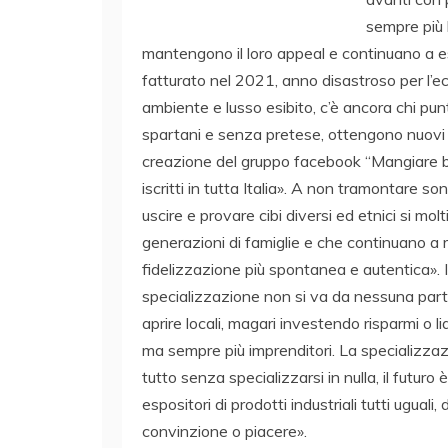
sempre più l
mantengono il loro appeal e continuano a ess
fatturato nel 2021, anno disastroso per l’e
ambiente e lusso esibito, c’è ancora chi punt
spartani e senza pretese, ottengono nuovi c
creazione del gruppo facebook “Mangiare b
iscritti in tutta Italia». A non tramontare so
uscire e provare cibi diversi ed etnici si mol
generazioni di famiglie e che continuano a rip
fidelizzazione più spontanea e autentica». 
specializzazione non si va da nessuna parte:
aprire locali, magari investendo risparmi o li
ma sempre più imprenditori. La specializza
tutto senza specializzarsi in nulla, il futuro 
espositori di prodotti industriali tutti ugual
convinzione o piacere».