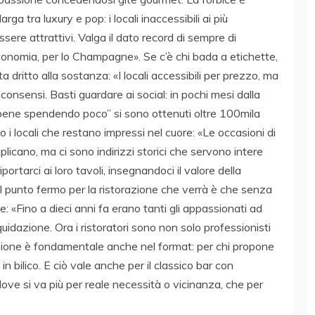
arga tra luxury e pop: i locali inaccessibili ai più
ere attrattivi. Valga il dato record di sempre di
conomia, per lo Champagne». Se c’è chi bada a etichette,
a dritto alla sostanza: «I locali accessibili per prezzo, ma
onsensi. Basti guardare ai social: in pochi mesi dalla
ene spendendo poco” si sono ottenuti oltre 100mila
no i locali che restano impressi nel cuore: «Le occasioni di
tiplicano, ma ci sono indirizzi storici che servono intere
ortarci ai loro tavoli, insegnandoci il valore della
Il punto fermo per la ristorazione che verrà è che senza
 «Fino a dieci anni fa erano tanti gli appassionati ad
quidazione. Ora i ristoratori sono non solo professionisti
zione è fondamentale anche nel format: per chi propone
è in bilico. E ciò vale anche per il classico bar con
i, dove si va più per reale necessità o vicinanza, che per