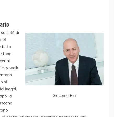
ario
 società di
del
e tutto
Le food
cenni,
i city walk
ventano
o si
ei luoghi,
Giacomo Pini
apoli al
mancano
ovano
, di contro, gli alberghi guardano finalmente alla