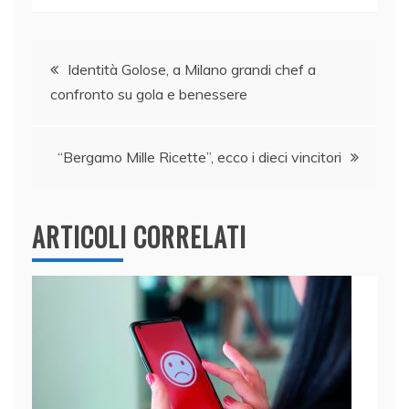
c
k
itt
at
ai
n
e
e
er
s
l
di
Navigazione
b
dI
A
vi
Identità Golose, a Milano grandi chef a
confronto su gola e benessere
o
n
p
di
articoli
o
p
k
“Bergamo Mille Ricette”, ecco i dieci vincitori
ARTICOLI CORRELATI