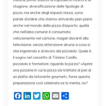
stagione, diversificazione delle tipologie di
pizza, ma anche degli impasti stessi, sono
parole d’ordine che stanno arrivando pian piano
anche nel mondo della pizza d’asporto, quella
che nell’idea comune è consumata
velocemente nel cartone, magari davanti alla
televisione, senza attenzione alcuna a cosa si
stia ingerendo e al lavoro del pizzaiolo. Quale è
il sogno nel cassetto di Tiziano Casillo,
pizzaiolo e formatore, riguardo la pizza? «Aprire
una pizzeria in cui la pizza sia trattata al pari di
un piatto da ristorante gourmet», forse questa
preparazione così celebrata se lo merita, no?
F
Li
T
W
E
C
a
n
w
h
m
o