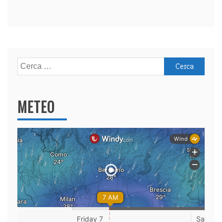
Ricerca
per:
METEO