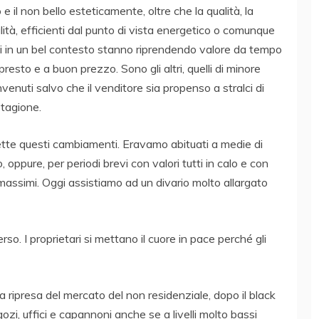
o e il non bello esteticamente, oltre che la qualità, la
ualità, efficienti dal punto di vista energetico o comunque
iti in un bel contesto stanno riprendendo valore da tempo
sto e a buon prezzo. Sono gli altri, quelli di minore
enuti salvo che il venditore sia propenso a stralci di
stagione.
iflette questi cambiamenti. Eravamo abituati a medie di
oppure, per periodi brevi con valori tutti in calo e con
 massimi. Oggi assistiamo ad un divario molto allargato
rso. I proprietari si mettano il cuore in pace perché gli
 ripresa del mercato del non residenziale, dopo il black
ozi, uffici e capannoni anche se a livelli molto bassi