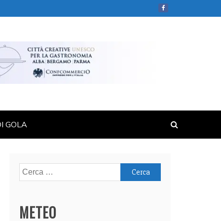
DI GOLA
Ricerca
per:
METEO