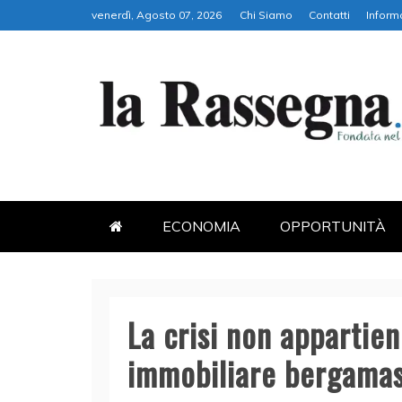
Skip
venerdì, Agosto 07, 2026
Chi Siamo
Contatti
Inform
to
content
LA RASSEGNA
PORTALE DI ECONOMIA E FI
ECONOMIA
OPPORTUNITÀ
La crisi non appartie
immobiliare bergama