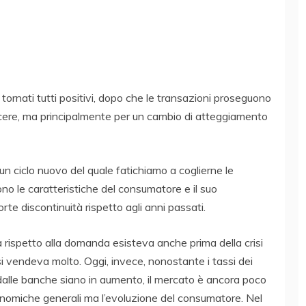
 tornati tutti positivi, dopo che le transazioni proseguono
escere, ma principalmente per un cambio di atteggiamento
n ciclo nuovo del quale fatichiamo a coglierne le
no le caratteristiche del consumatore e il suo
rte discontinuità rispetto agli anni passati.
a rispetto alla domanda esisteva anche prima della crisi
si vendeva molto. Oggi, invece, nonostante i tassi dei
li dalle banche siano in aumento, il mercato è ancora poco
onomiche generali ma l’evoluzione del consumatore. Nel