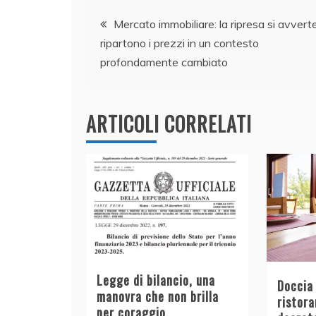
Navigazione
b
dI
A
vi
Mercato immobiliare: la ripresa si avverte
o
n
p
di
ripartono i prezzi in un contesto
articoli
o
p
profondamente cambiato
k
ARTICOLI CORRELATI
Legge di bilancio, una
Doccia
manovra che non brilla
ristora
per coraggio