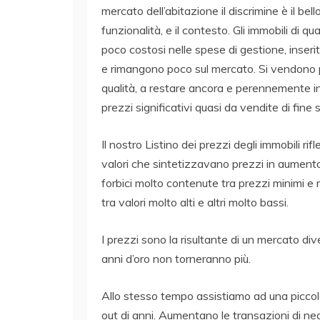
mercato dell’abitazione il discrimine è il bell
funzionalità, e il contesto. Gli immobili di q
poco costosi nelle spese di gestione, inser
e rimangono poco sul mercato. Si vendono pre
qualità, a restare ancora e perennemente inv
prezzi significativi quasi da vendite di fine 
Il nostro Listino dei prezzi degli immobili r
valori che sintetizzavano prezzi in aumento, 
forbici molto contenute tra prezzi minimi e
tra valori molto alti e altri molto bassi.
I prezzi sono la risultante di un mercato dive
anni d’oro non torneranno più.
Allo stesso tempo assistiamo ad una piccola
out di anni. Aumentano le transazioni di neg