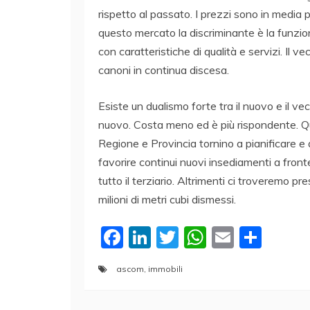
rispetto al passato. I prezzi sono in media p
questo mercato la discriminante è la funzion
con caratteristiche di qualità e servizi. Il 
canoni in continua discesa.
Esiste un dualismo forte tra il nuovo e il vec
nuovo. Costa meno ed è più rispondente. Qui 
Regione e Provincia tornino a pianificare e a
favorire continui nuovi insediamenti a fron
tutto il terziario. Altrimenti ci troveremo 
milioni di metri cubi dismessi.
F
Li
T
W
E
C
a
n
w
h
m
o
ascom
,
immobili
c
k
itt
at
ai
n
e
e
er
s
l
di