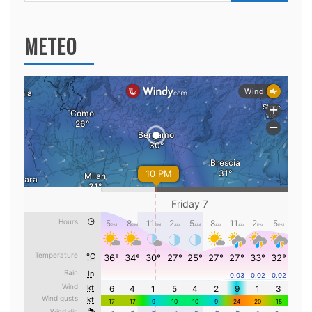
per:
METEO