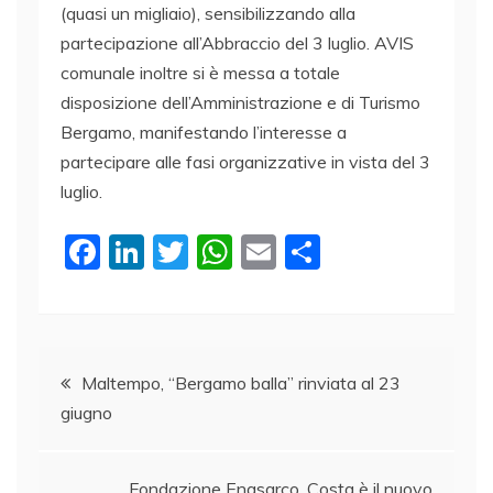
(quasi un migliaio), sensibilizzando alla
partecipazione all’Abbraccio del 3 luglio. AVIS
comunale inoltre si è messa a totale
disposizione dell’Amministrazione e di Turismo
Bergamo, manifestando l’interesse a
partecipare alle fasi organizzative in vista del 3
luglio.
F
Li
T
W
E
C
a
n
w
h
m
o
c
k
itt
at
ai
n
e
e
er
s
l
di
Navigazione
b
dI
A
vi
Maltempo, “Bergamo balla” rinviata al 23
giugno
o
n
p
di
articoli
o
p
Fondazione Enasarco, Costa è il nuovo