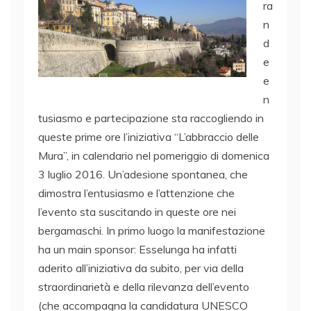
ra
n
d
e
e
n
tusiasmo e partecipazione sta raccogliendo in
queste prime ore l’iniziativa “L’abbraccio delle
Mura”, in calendario nel pomeriggio di domenica
3 luglio 2016. Un’adesione spontanea, che
dimostra l’entusiasmo e l’attenzione che
l’evento sta suscitando in queste ore nei
bergamaschi. In primo luogo la manifestazione
ha un main sponsor: Esselunga ha infatti
aderito all’iniziativa da subito, per via della
straordinarietà e della rilevanza dell’evento
(che accompagna la candidatura UNESCO