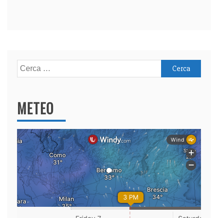
Ricerca
per:
METEO