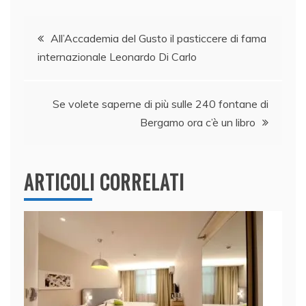
e
e
er
s
l
di
Navigazione
b
dI
A
vi
All’Accademia del Gusto il pasticcere di fama
o
n
p
di
internazionale Leonardo Di Carlo
articoli
o
p
k
Se volete saperne di più sulle 240 fontane di
Bergamo ora c’è un libro
ARTICOLI CORRELATI