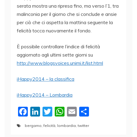
serata mostra una ripresa fino, ma verso l’1, tra
malinconia per il giorno che si conclude e ansie
per ciò che ci aspetta la mattina seguente la
felicità tocca nuovamente il fondo.
È possibile controllare l’indice di felicità
aggiornato agli ultimi sette giorni su
http://www.blogsvoices.unimi.it/list.html
iHappy2014 – la classifica
iHappy2014 – Lombardia
F
Li
T
W
E
C
a
n
w
h
m
o
bergamo
,
felicità
,
lombardia
,
twitter
c
k
itt
at
ai
n