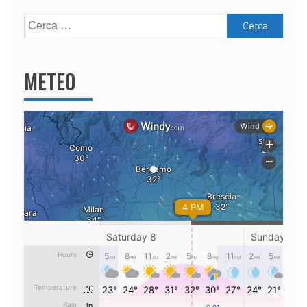
Ricerca
per:
METEO