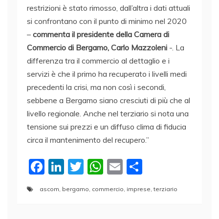
restrizioni è stato rimosso, dall’altra i dati attuali
si confrontano con il punto di minimo nel 2020
–
commenta il presidente della Camera di
Commercio di Bergamo, Carlo Mazzoleni
-. La
differenza tra il commercio al dettaglio e i
servizi è che il primo ha recuperato i livelli medi
precedenti la crisi, ma non così i secondi,
sebbene a Bergamo siano cresciuti di più che al
livello regionale. Anche nel terziario si nota una
tensione sui prezzi e un diffuso clima di fiducia
circa il mantenimento del recupero.”
F
Li
T
W
E
C
a
n
w
h
m
o
ascom
,
bergamo
,
commercio
,
imprese
,
terziario
c
k
itt
at
ai
n
e
e
er
s
l
di