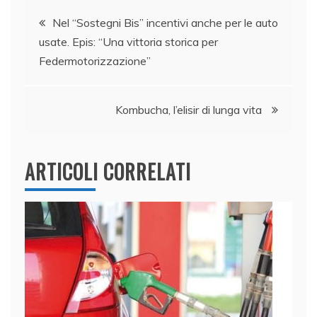
Navigazione
b
dI
A
vi
Nel “Sostegni Bis” incentivi anche per le auto
o
n
p
di
usate. Epis: “Una vittoria storica per
articoli
o
p
Federmotorizzazione”
k
Kombucha, l’elisir di lunga vita
ARTICOLI CORRELATI