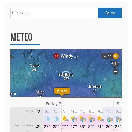
Ricerca
per:
METEO