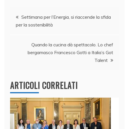
c
k
itt
at
ai
n
e
e
er
s
l
di
Navigazione
b
dI
A
vi
Settimana per l’Energia, si riaccende la sfida
per la sostenibilità
o
n
p
di
articoli
o
p
k
Quando la cucina dà spettacolo. Lo chef
bergamasco Francesco Gotti a Italia’s Got
Talent
ARTICOLI CORRELATI