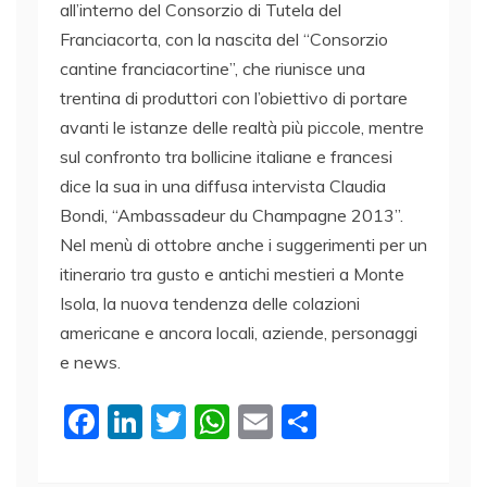
all’interno del Consorzio di Tutela del
Franciacorta, con la nascita del “Consorzio
cantine franciacortine”, che riunisce una
trentina di produttori con l’obiettivo di portare
avanti le istanze delle realtà più piccole, mentre
sul confronto tra bollicine italiane e francesi
dice la sua in una diffusa intervista Claudia
Bondi, “Ambassadeur du Champagne 2013”.
Nel menù di ottobre anche i suggerimenti per un
itinerario tra gusto e antichi mestieri a Monte
Isola, la nuova tendenza delle colazioni
americane e ancora locali, aziende, personaggi
e news.
F
Li
T
W
E
C
a
n
w
h
m
o