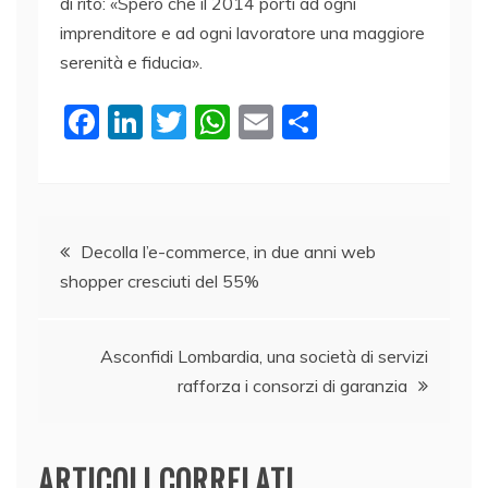
di rito: «Spero che il 2014 porti ad ogni
imprenditore e ad ogni lavoratore una maggiore
serenità e fiducia».
F
Li
T
W
E
C
a
n
w
h
m
o
c
k
itt
at
ai
n
e
e
er
s
l
di
Navigazione
b
dI
A
vi
Decolla l’e-commerce, in due anni web
shopper cresciuti del 55%
o
n
p
di
articoli
o
p
k
Asconfidi Lombardia, una società di servizi
rafforza i consorzi di garanzia
ARTICOLI CORRELATI