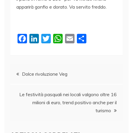
apparirà gonfio e dorato. Va servito freddo.
F
Li
T
W
E
C
a
n
w
h
m
o
c
k
itt
at
ai
n
e
e
er
s
l
di
Navigazione
b
dI
A
vi
Dolce rivoluzione Veg
o
n
p
di
articoli
o
p
Le festività pasquali nei locali valgono oltre 16
k
milioni di euro, trend positivo anche per il
turismo