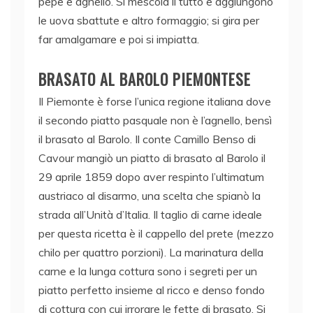
pepe e agnello. Si mescola il tutto e aggiungono
le uova sbattute e altro formaggio; si gira per
far amalgamare e poi si impiatta.
BRASATO AL BAROLO PIEMONTESE
Il Piemonte è forse l’unica regione italiana dove
il secondo piatto pasquale non è l’agnello, bensì
il brasato al Barolo. Il conte Camillo Benso di
Cavour mangiò un piatto di brasato al Barolo il
29 aprile 1859 dopo aver respinto l’ultimatum
austriaco al disarmo, una scelta che spianò la
strada all’Unità d’Italia. Il taglio di carne ideale
per questa ricetta è il cappello del prete
(mezzo
chilo per quattro porzioni). La marinatura della
carne e la lunga cottura sono i segreti per un
piatto perfetto insieme al ricco e denso fondo
di cottura con cui irrorare le fette di brasato. Si