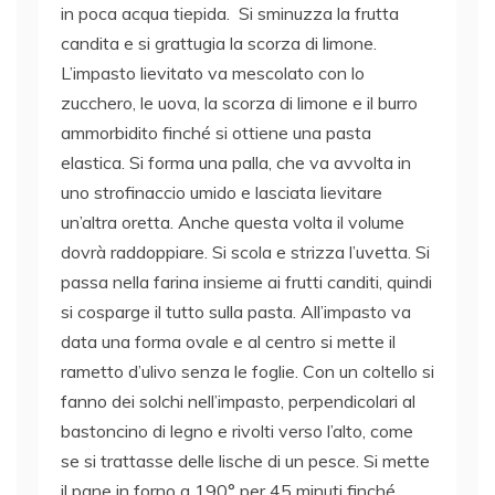
in poca acqua tiepida. Si sminuzza la frutta
candita e si grattugia la scorza di limone.
L’impasto lievitato va mescolato con lo
zucchero, le uova, la scorza di limone e il burro
ammorbidito finché si ottiene una pasta
elastica. Si forma una palla, che va avvolta in
uno strofinaccio umido e lasciata lievitare
un’altra oretta. Anche questa volta il volume
dovrà raddoppiare. Si scola e strizza l’uvetta. Si
passa nella farina insieme ai frutti canditi, quindi
si cosparge il tutto sulla pasta. All’impasto va
data una forma ovale e al centro si mette il
rametto d’ulivo senza le foglie. Con un coltello si
fanno dei solchi nell’impasto, perpendicolari al
bastoncino di legno e rivolti verso l’alto, come
se si trattasse delle lische di un pesce. Si mette
il pane in forno a 190° per 45 minuti finché