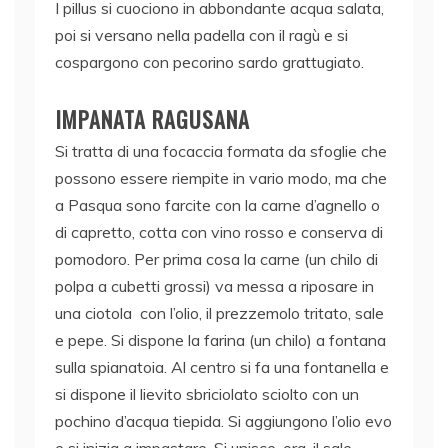
I pillus si cuociono in abbondante acqua salata,
poi si versano nella padella con il ragù e si
cospargono con pecorino sardo grattugiato.
IMPANATA RAGUSANA
Si tratta di una focaccia formata da sfoglie che
possono essere riempite in vario modo, ma che
a Pasqua sono farcite con la carne d’agnello o
di capretto, cotta con vino rosso e conserva di
pomodoro. Per prima cosa la carne (un chilo di
polpa a cubetti grossi) va messa a riposare in
una ciotola con l’olio, il prezzemolo tritato, sale
e pepe. Si dispone la farina (un chilo) a fontana
sulla spianatoia. Al centro si fa una fontanella e
si dispone il lievito sbriciolato sciolto con un
pochino d’acqua tiepida. Si aggiungono l’olio evo
e si inizia a impastare. Si unisce, ora, il sale.