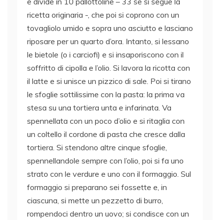
e divide in 10 pallottoline – 33 se si segue la
ricetta originaria -, che poi si coprono con un
tovagliolo umido e sopra uno asciutto e lasciano
riposare per un quarto d’ora. Intanto, si lessano
le bietole (o i carciofi) e si insaporiscono con il
soffritto di cipolla e l’olio. Si lavora la ricotta con
il latte e si unisce un pizzico di sale. Poi si tirano
le sfoglie sottilissime con la pasta: la prima va
stesa su una tortiera unta e infarinata. Va
spennellata con un poco d’olio e si ritaglia con
un coltello il cordone di pasta che cresce dalla
tortiera. Si stendono altre cinque sfoglie,
spennellandole sempre con l’olio, poi si fa uno
strato con le verdure e uno con il formaggio. Sul
formaggio si preparano sei fossette e, in
ciascuna, si mette un pezzetto di burro,
rompendoci dentro un uovo; si condisce con un