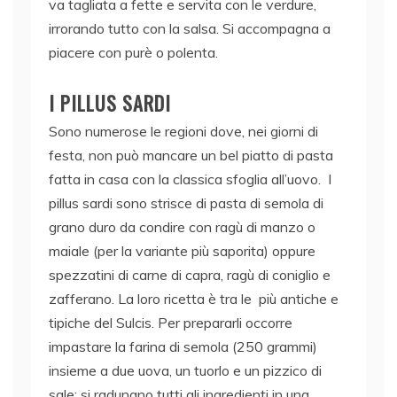
va tagliata a fette e servita con le verdure,
irrorando tutto con la salsa. Si accompagna a
piacere con purè o polenta.
I PILLUS SARDI
Sono numerose le regioni dove, nei giorni di
festa, non può mancare un bel piatto di pasta
fatta in casa con la classica sfoglia all’uovo.
I
pillus sardi sono strisce di pasta di semola di
grano duro da condire con ragù di manzo o
maiale (per la variante più saporita) oppure
spezzatini di carne di capra, ragù di coniglio e
zafferano. La loro ricetta è tra le più antiche e
tipiche del Sulcis. Per prepararli occorre
impastare la farina di semola (250 grammi)
insieme a due uova, un tuorlo e un pizzico di
sale: si radunano tutti gli ingredienti in una