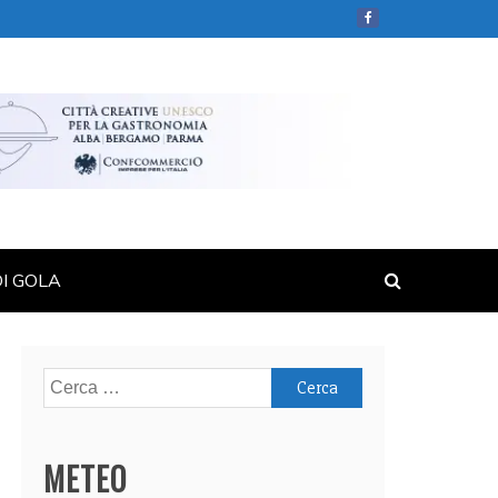
DI GOLA
Ricerca
per:
METEO