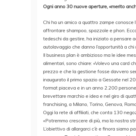
Ogni anno 30 nuove aperture, «merito anche
Chi ha un amico a quattro zampe conosce l’i
affrontare shampoo, spazzole e phon. Ecco
tedeschi da gestire, ha iniziato a pensare a
autolavaggio che danno l’opportunità a chi no
Il business plan è ambizioso ma le idee me
alimentari, sono chiare: «Volevo una card che
prezzo e che la gestione fosse davvero se
inaugurato il primo spazio a Gessate nel 20
format piaceva e in un anno 2.200 persone 
brevettare marchio e idea e nel giro di quatt
franchising, a Milano, Torino, Genova, Roma
Oggi la rete di affiliati, che conta 130 neg
«Potremmo crescere di più, ma la nostra stru
L’obiettivo di allargarci c’è e finora siamo p