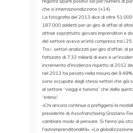
registra spunti positivi sia per numero di p
che si internazionalizzano (+14).
La fotografia del 2013 dice di oltre 51.000 i
187.000 addetti per un giro di affari di oltr
attrae soprattutto giovani imprenditori e don
del settore aveva un’età compresa tra i 25 
Tra i settori analizzati per giro d'affari, al
fatturato di 7,32 miliardi di euro e un'incide
incremento d'incidenza rispetto al 2012 dell'
nel 2013 ha pesato nella misura del 9,48%, c
sono occupate dagli stessi settori che già s
al settore “viaggi e turismo” che dalla quin
“intimo”.
«Chi ancora continua a prefiggersi la modal
presidente di Assofranchising Graziano Fiore
cambiare modo di pensare. Si fanno più st
l'autoimprenditorialità». «La globalizzazio