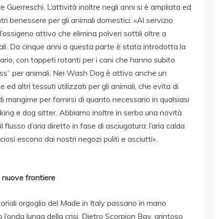
 Guerreschi. L’attività inoltre negli anni si è ampliata ed
ri benessere per gli animali domestici: «Al servizio
l’ossigeno attivo che elimina polveri sottili oltre a
ali. Da cinque anni a questa parte è stata introdotta la
nario, con tappeti rotanti per i cani che hanno subito
tness” per animali. Nei Wash Dog è attivo anche un
ed altri tessuti utilizzati per gli animali, che evita di
i di mangime per fornirsi di quanto necessario in qualsiasi
ing e dog sitter. Abbiamo inoltre in serbo una novità
 flusso d’aria diretto in fase di asciugatura: l’aria calda
ciosi escono dai nostri negozi puliti e asciutti».
i nuove frontiere
oriali orgoglio del Made in Italy passano in mano
 l’onda lunga della crisi. Dietro Scorpion Bay, grintoso