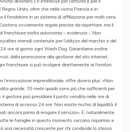
che all’estero c’è interesse per l’attività e per il
 Regno Unito, oltre che nella vicina Francia e in
il fondatore in un sistema di affiliazione per molti versi
«Esistono ovviamente regole precise da rispettare, ma il
al franchisee molta autonomia – evidenzia -. Non
oyalties mensili contenute per l’utilizzo del marchio e del
 24 ore al giorno ogni Wash Dog. Garantiamo inoltre
vizi, dalla promozione alla gestione del sito internet,
gni franchisee si può rivolgere direttamente ai fornitori,
r l’innovazione imprenditoriale, offre diversi plus: «Non
ta grande: 70 metri quadri sono più che sufficienti per
: il gestore può presidiare il punto vendita nelle ore di
stema di accesso 24 ore. Non esiste rischio di liquidità: il
ati ancora prima di erogare il servizio». E, naturalmente,
 «Tutte le famiglie in questo momento cercano risparmio e
e è una necessità crescente per chi condivide lo stesso