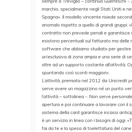
sempre a Treviglio – continua Guerreschi -. An
marchio, specialmente negli Stati Uniti e nel
Spagna». Il modello vincente risiede secondo 
anomalo rispetto a quello di grandi gruppi: 
contratto non prevede penali e garantisce 
esistono percentuali sul fatturato ma delle r
software che abbiamo studiato per gestire
un’esclusiva di zona ampia e una serie di ser
oltre ad un supporto costante all’attività. O
spuntando così sconti maggiori».
L’attività, premiata nel 2012 da Unicredit pe
serve avere un magazzino né un punto vendi
l’attività – sottolinea -. Non serve personale
apertura e poi continuare a lavorare con il si
sistema della card garantisce incassi anticip
è un servizio in linea con i bisogni di oggi.
fai da te e la spesa di toelettatura del can