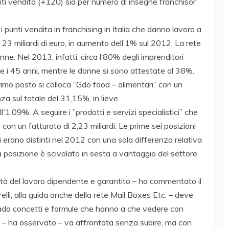
unti vendita (+120) sia per numero di insegne franchisor
 punti vendita in franchising in Italia che danno lavoro a
e 23 miliardi di euro, in aumento dell’1% sul 2012. La rete
ne. Nel 2013, infatti, circa l’80% degli imprenditori
e i 45 anni, mentre le donne si sono attestate al 38%.
 primo posto si colloca “Gdo food – alimentari” con un
nza sul totale del 31,15%, in lieve
1,09%. A seguire i ”prodotti e servizi specialistici” che
on un fatturato di 2,23 miliardi. Le prime sei posizioni
i erano distinti nel 2012 con una sola differenza relativa
ta posizione è scivolato in sesta a vantaggio del settore
ità del lavoro dipendente e garantito – ha commentato il
lli, alla guida anche della rete Mail Boxes Etc. – deve
rada concetti e formule che hanno a che vedere con
ne – ha osservato – va affrontata senza subire, ma con