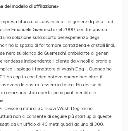
 del modello di affiliazione»
mpresa titanica di convincerlo – in genere di peso – ad
 che Emanuele Guerreschi nel 2000, con tre pastori
d una soluzione sulla scorta dell’esperienza degli
n ha lo spazio di far tornare carrozzeria e cristalli lindi.
sse nero su bianco da Guerreschi, ambulante di generi
 rendesse indipendente il cliente da vincoli di orario e
mplice – spiega il fondatore di Wash Dog -. Quando ho
01 ho capito che l’idea poteva andare ben oltre: il
avevano la nostra tessera in tasca. Ho deciso di
ro anni sono stati aperti i primi punti vendita in
».
ozi, cresce a ritmi di 30 nuovi Wash Dog l’anno:
ttura non ci consente di seguire più start up di queste.
assati da un ufficio di 40 metri quadri ad uno di 300,