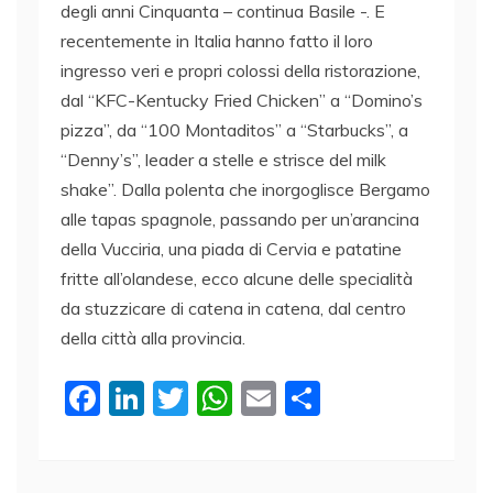
degli anni Cinquanta – continua Basile -. E
recentemente in Italia hanno fatto il loro
ingresso veri e propri colossi della ristorazione,
dal “KFC-Kentucky Fried Chicken” a “Domino’s
pizza”, da “100 Montaditos” a “Starbucks”, a
“Denny’s”, leader a stelle e strisce del milk
shake”. Dalla polenta che inorgoglisce Bergamo
alle tapas spagnole, passando per un’arancina
della Vucciria, una piada di Cervia e patatine
fritte all’olandese, ecco alcune delle specialità
da stuzzicare di catena in catena, dal centro
della città alla provincia.
F
Li
T
W
E
C
a
n
w
h
m
o
c
k
itt
at
ai
n