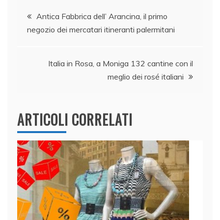
e
e
er
s
l
di
Navigazione
b
dI
A
vi
Antica Fabbrica dell’ Arancina, il primo
negozio dei mercatari itineranti palermitani
o
n
p
di
articoli
o
p
k
Italia in Rosa, a Moniga 132 cantine con il
meglio dei rosé italiani
ARTICOLI CORRELATI