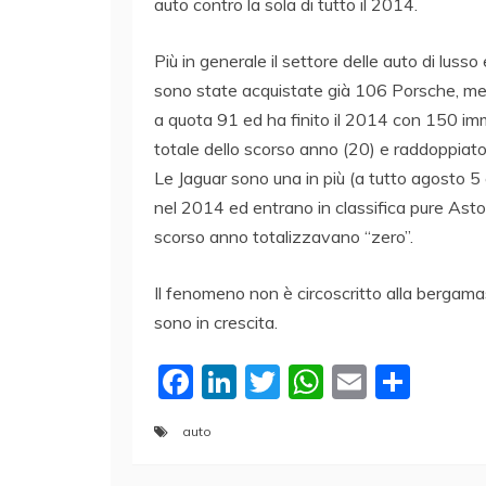
auto contro la sola di tutto il 2014.
Più in generale il settore delle auto di lu
sono state acquistate già 106 Porsche, men
a quota 91 ed ha finito il 2014 con 150 imm
totale dello scorso anno (20) e raddoppiato 
Le Jaguar sono una in più (a tutto agosto 5 
nel 2014 ed entrano in classifica pure Ast
scorso anno totalizzavano “zero”.
Il fenomeno non è circoscritto alla bergamas
sono in crescita.
F
Li
T
W
E
C
a
n
w
h
m
o
auto
c
k
itt
at
ai
n
e
e
er
s
l
di