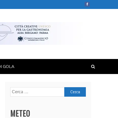
DI GOLA
Ricerca
per:
METEO