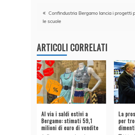
Navigazione
b
dI
A
vi
Confindustria Bergamo lancia i progetti 
o
n
p
di
le scuole
articoli
o
p
k
ARTICOLI CORRELATI
Al via i saldi estivi a
La pro
Bergamo: stimati 59,1
per tr
milioni di euro di vendite
diment