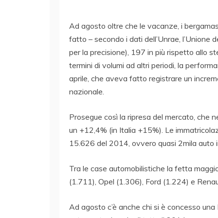
Ad agosto oltre che le vacanze, i bergama
fatto – secondo i dati dell’Unrae, l’Unione de
per la precisione), 197 in più rispetto allo
termini di volumi ad altri periodi, la perform
aprile, che aveva fatto registrare un incr
nazionale.
Prosegue così la ripresa del mercato, che ne
un +12,4% (in Italia +15%). Le immatricolaz
15.626 del 2014, ovvero quasi 2mila auto in
Tra le case automobilistiche la fetta maggi
(1.711), Opel (1.306), Ford (1.224) e Renau
Ad agosto c’è anche chi si è concesso una Fe