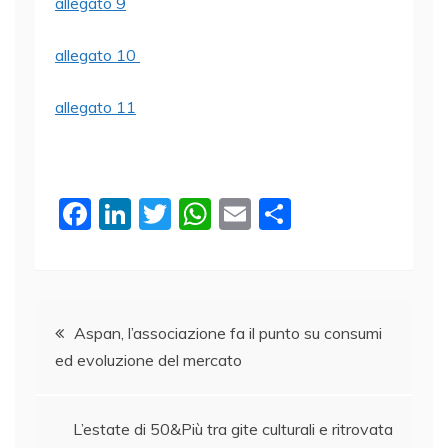
allegato 9
allegato 10
allegato 11
F
Li
T
W
E
C
a
n
w
h
m
o
c
k
itt
at
ai
n
e
e
er
s
l
di
Navigazione
b
dI
A
vi
Aspan, l’associazione fa il punto su consumi
ed evoluzione del mercato
o
n
p
di
articoli
o
p
k
L’estate di 50&Più tra gite culturali e ritrovata