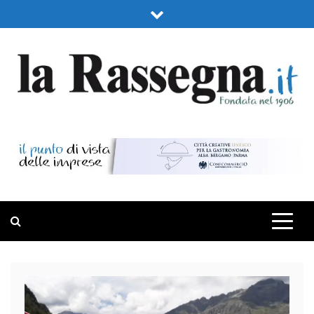
Skip
to
content
LA RASSEGNA
PORTALE DI ECONOMIA E FINANZA