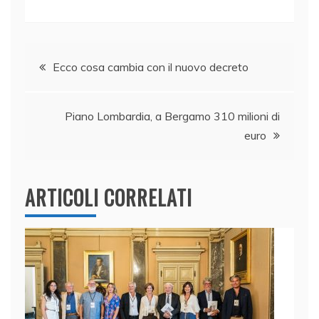
a
n
w
h
m
o
c
k
itt
at
ai
n
e
e
er
s
l
di
Navigazione
b
dI
A
vi
Ecco cosa cambia con il nuovo decreto
o
n
p
di
articoli
o
p
Piano Lombardia, a Bergamo 310 milioni di
k
euro
ARTICOLI CORRELATI