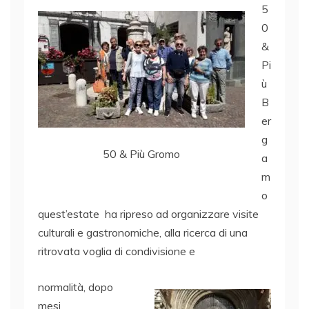
5
0
&
Pi
ù
B
er
g
50 & Più Gromo
a
m
o
quest’estate ha ripreso ad organizzare visite
culturali e gastronomiche, alla ricerca di una
ritrovata voglia di condivisione e
normalità, dopo
mesi