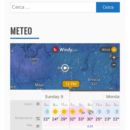
Ricerca
per:
METEO