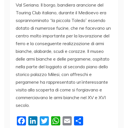
Val Seriana. Il borgo, bandiera arancione del
Touring Club italiano, durante il Medioevo era
soprannominato “la piccola Toledo” essendo
dotato di numerose fucine, che ne facevano un
centro molto importante per la lavorazione del
ferro e la conseguente realizzazione di armi
bianche, alabarde, scudi e corazze. Il museo
delle armi bianche e delle pergamene, ospitato
nella parte del loggiato al secondo piano dello
storico palazzo Milesi, con affreschi e
pergamene ha rappresentato un’interessante
visita alla scoperta di come si forgiavano e
commerciavano le armi bianche nel XV e XVI
secolo.
F
Li
T
W
E
C