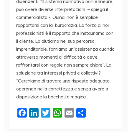
dipendenti. “Il sistema normativo non è lineare,
può avere diverse interpretazioni – spiega il
commercialista -. Quindi non è semplice
rapportarsi con la burocrazia. La forza di noi
professionisti è il rapporto che instauriamo con
il cliente. Lo aiutiamo nel suo percorso
imprenditoriale, forniamo un'assistenza quando
attraversa momenti di difficoltà o deve
raffrontarsi con regole non sempre chiare”. La
soluzione tra interessi privati e collettivi?
“Cerchiamo di trovare una risposta adeguata
operando nella correttezza e senza avere a
disposizione la bacchetta magica”.
F
Li
T
W
E
C
a
n
w
h
m
o
c
k
itt
at
ai
n