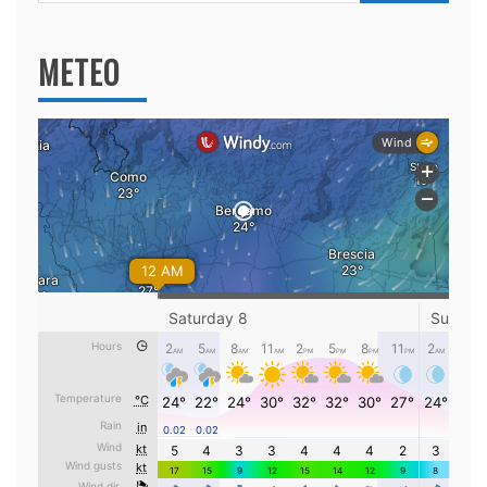
per:
METEO