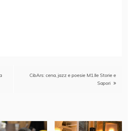
la
CibArs: cena, jazz e poesie M1.lle Storie e
Sapori