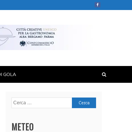
DI GOLA
Ricerca
per:
METEO