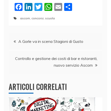
F
Li
T
W
E
C
a
n
w
h
m
o
ascom
,
concorsi
,
scuola
c
k
itt
at
ai
n
e
e
er
s
l
di
Navigazione
b
dI
A
vi
A Gorle va in scena Stagioni di Gusto
o
n
p
di
articoli
o
p
Controllo e gestione dei costi di bar e ristoranti,
k
nuovo servizio Ascom
ARTICOLI CORRELATI