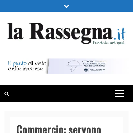
Skip
to
content
LA RASSEGNA
PORTALE DI ECONOMIA E FINANZA
Commercio: servono