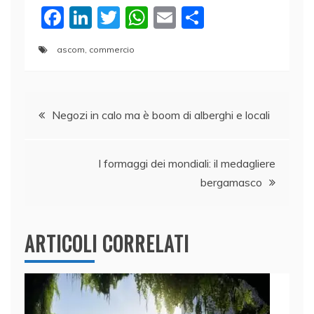
F
Li
T
W
E
C
a
n
w
h
m
o
ascom
,
commercio
c
k
itt
at
ai
n
e
e
er
s
l
di
Navigazione
b
dI
A
vi
Negozi in calo ma è boom di alberghi e locali
o
n
p
di
articoli
o
p
I formaggi dei mondiali: il medagliere
k
bergamasco
ARTICOLI CORRELATI