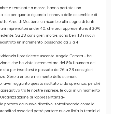
embre e terminate a marzo, hanno portato una
ta, sia per quanto riguarda il rinnovo delle assemblee di
 otto Aree di Mestiere: un ricambio all’insegna di tanti
ovani imprenditori under 40, che ora rappresentano il 30%
cedente. Su 28 consiglieri, inoltre, sono ben 13 i nuovi
registrato un incremento, passando da 3 a 4
– evidenzia il presidente uscente Angelo Carrara – ha
azione, che ha visto incrementare del 6% il numero dei
che sta per insediarsi è passato da 26 a 28 consiglieri,
za. Senza entrare nel merito dello scenario
 aver raggiunto questo risultato ci dà speranza, perché
aggregativo tra le nostre imprese, le quali in un momento
oro Organizzazione di rappresentanza».
bio portato dal nuovo direttivo, sottolineando come la
prenditori associati potrà portare nuova linfa in termini di