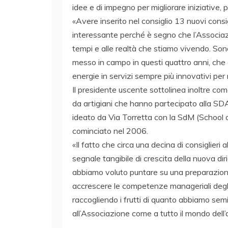
idee e di impegno per migliorare iniziative, p
«Avere inserito nel consiglio 13 nuovi consig
interessante perché è segno che l’Associaz
tempi e alle realtà che stiamo vivendo. Sono
messo in campo in questi quattro anni, che c
energie in servizi sempre più innovativi per 
Il presidente uscente sottolinea inoltre com
da artigiani che hanno partecipato alla SDArt
ideato da Via Torretta con la SdM (School
cominciato nel 2006.
«Il fatto che circa una decina di consiglier
segnale tangibile di crescita della nuova dir
abbiamo voluto puntare su una preparazione
accrescere le competenze manageriali degli a
raccogliendo i frutti di quanto abbiamo se
all’Associazione come a tutto il mondo dell’