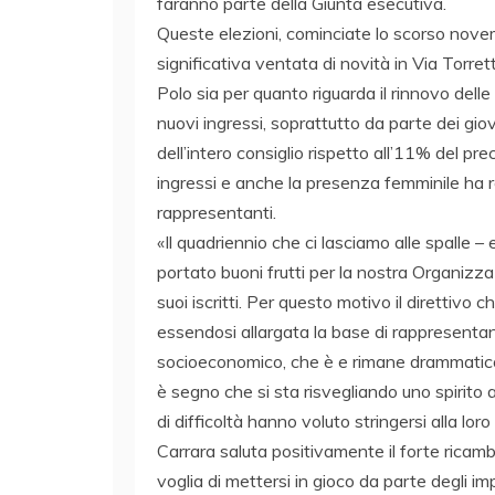
faranno parte della Giunta esecutiva.
Queste elezioni, cominciate lo scorso nov
significativa ventata di novità in Via Torret
Polo sia per quanto riguarda il rinnovo delle
nuovi ingressi, soprattutto da parte dei gi
dell’intero consiglio rispetto all’11% del pre
ingressi e anche la presenza femminile ha 
rappresentanti.
«Il quadriennio che ci lasciamo alle spalle 
portato buoni frutti per la nostra Organizz
suoi iscritti. Per questo motivo il direttivo 
essendosi allargata la base di rappresentan
socioeconomico, che è e rimane drammatico,
è segno che si sta risvegliando uno spirito 
di difficoltà hanno voluto stringersi alla l
Carrara saluta positivamente il forte ricam
voglia di mettersi in gioco da parte degli im