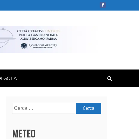
DI GOLA
Ricerca
per:
METEO