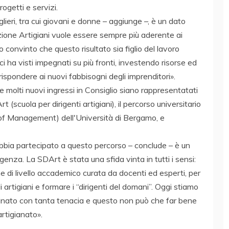
rogetti e servizi.
lieri, tra cui giovani e donne – aggiunge –, è un dato
ione Artigiani vuole essere sempre più aderente ai
 convinto che questo risultato sia figlio del lavoro
i ha visti impegnati su più fronti, investendo risorse ed
rispondere ai nuovi fabbisogni degli imprenditori».
e molti nuovi ingressi in Consiglio siano rappresentatati
 (scuola per dirigenti artigiani), il percorso universitario
 of Management) dell'Università di Bergamo, e
i abbia partecipato a questo percorso – conclude – è un
igenza. La SDArt è stata una sfida vinta in tutti i sensi:
 di livello accademico curata da docenti ed esperti, per
rtigiani e formare i “dirigenti del domani”. Oggi stiamo
minato con tanta tenacia e questo non può che far bene
artigianato».